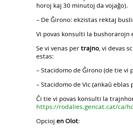
horoj kaj 30 minutoj da vojaĝo).
– De Ĝirono: ekzistas rektaj busl
Vi povas konsulti la bushorarojn 
Se vi venas per
trajno
, vi devas sc
estas:
– Stacidomo de Ĝirono (de tie vi 
– Stacidomo de Vic (ankaŭ eblas p
Ĉi tie vi povas konsulti la trajnh
https://rodalies.gencat.cat/ca/h
Opcioj
en Olot
: