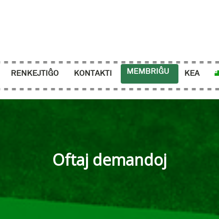
MEMBRIĜU
RENKEJTIĜO
KONTAKTI
KEA
Oftaj demandoj