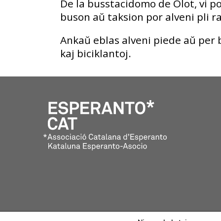
De la busstacidomo de Olot, vi po
buson aŭ taksion por alveni pli r
Ankaŭ eblas alveni piede aŭ per b
kaj biciklantoj.