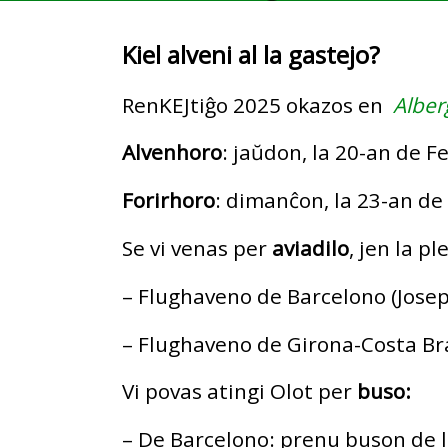
Kiel alveni al la gastejo?
RenKEJtiĝo 2025 okazos en
Alber
Alvenhoro
: jaŭdon, la 20-an de 
Forirhoro
: dimanĉon, la 23-an d
Se vi venas per
aviadilo
, jen la pl
– Flughaveno de Barcelono (Josep 
– Flughaveno de Girona-Costa Br
Vi povas atingi Olot per
buso:
– De Barcelono: prenu buson de 