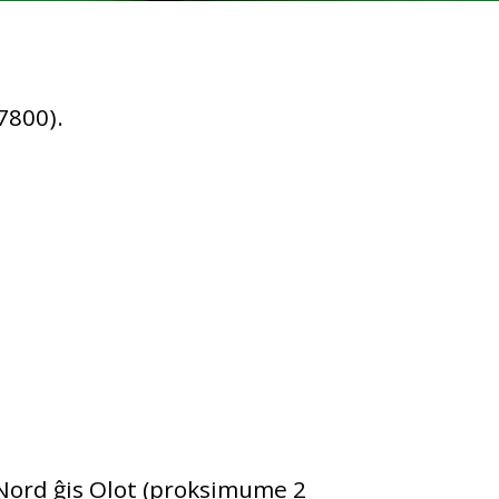
17800).
Nord ĝis Olot (proksimume 2