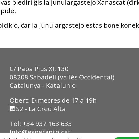
vas piediri ĝis la junulargastejo Xanascat (ĉir
apide.
iciklo, ĉar la junulargastejo estas bone konek
C/ Papa Pius XI, 130
08208 Sabadell (Vallès Occidental)
Catalunya - Katalunio
Obert: Dimecres de 17 a 19h
S2 - La Creu Alta
Tel: +34 937 163 633
info@esperanto.cat