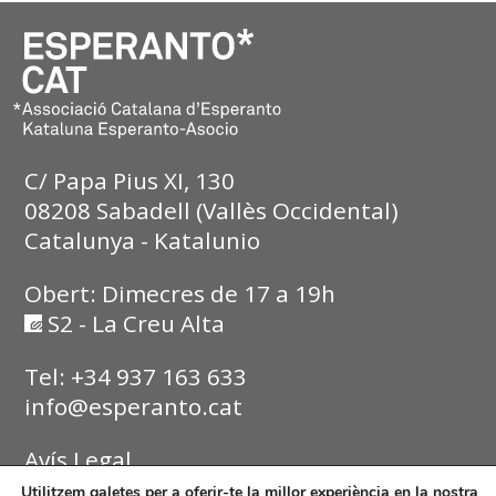
C/ Papa Pius XI, 130
08208 Sabadell (Vallès Occidental)
Catalunya - Katalunio
Obert: Dimecres de 17 a 19h
S2 - La Creu Alta
Tel: +34 937 163 633
info@esperanto.cat
Avís Legal
Utilitzem galetes per a oferir-te la millor experiència en la nostra