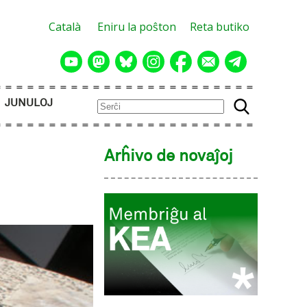
Català
Eniru la poŝton
Reta butiko
JUNULOJ
Arĥivo de novaĵoj