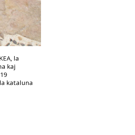
KEA, la
na kaj
 19
 la kataluna