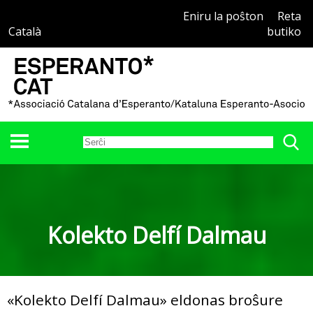
Eniru la poŝton
Reta
Català
butiko
Kolekto Delfí Dalmau
«Kolekto Delfí Dalmau» eldonas broŝure