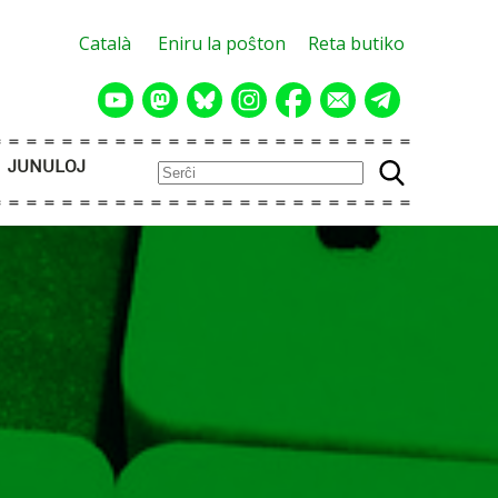
Català
Eniru la poŝton
Reta butiko
JUNULOJ