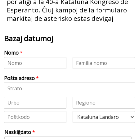
por aliĝi a la 40-a Kataluna Kongreso de
Esperanto. Ĉiuj kampoj de la formularo
markitaj de asterisko estas devigaj
Bazaj datumoj
Nomo
*
F
L
i
a
Poŝta adreso
*
r
s
s
t
t
A
d
r
U
P
e
r
r
s
b
o
o
P
o
v
–
o
i
1
Naskiĝdato
*
ŝ
n
-