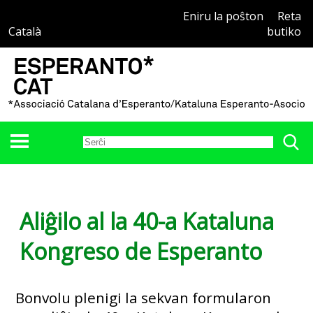
Eniru la poŝton
Reta
Català
butiko
Aliĝilo al la 40-a Kataluna
Kongreso de Esperanto
Bonvolu plenigi la sekvan formularon