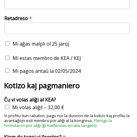
t
c
a
k
o
l
o
i
d
n
Retadreso
*
o
i
o
M
Mi aĝas malpli ol 25 jaroj
e
n
S
Mi estas membro de KEA / KEJ
o
o
r
c
P
Mi pagos antaŭ la 02/05/2024
d
i
a
e
d
g
Kotizo kaj pagmaniero
2
e
a
5
K
m
a
Ĉu vi volas aliĝi al KEA?
E
e
n
A
n
Mi volas aliĝi! –
32,00 €
y
t
Vi profitu tiun rabaton, pagu nur la duonon de la kotizo kaj profitu la
s
a
avantaĝojn esti membro por aliĝi al la kongreso.
Plenigu la
n
formularon por aliĝi (ĝi malfermas en alia langeto)
t