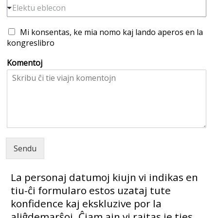
Elektu eblecon
C
Mi konsentas, ke mia nomo kaj lando aperos en la
a
kongreslibro
s
e
Komentoj
l
l
e
s
d
e
s
e
l
Sendu
e
c
La personaj datumoj kiujn vi indikas en
c
i
tiu-ĉi formularo estos uzataj tute
ó
konfidence kaj ekskluzive por la
aliĝdemarŝoj. Ĉiam ajn vi rajtas je ties