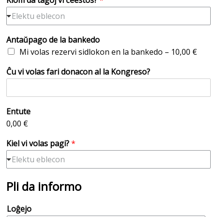
Kiom da tagoj vi ĉeestos?
*
i
c
Elektu eblecon
i
p
a
Antaŭpago de la bankedo
t
Mi volas rezervi sidlokon en la bankedo –
10,00 €
Ĉu vi volas fari donacon al la Kongreso?
Entute
0,00 €
Kiel vi volas pagi?
*
Elektu eblecon
Pli da informo
Loĝejo