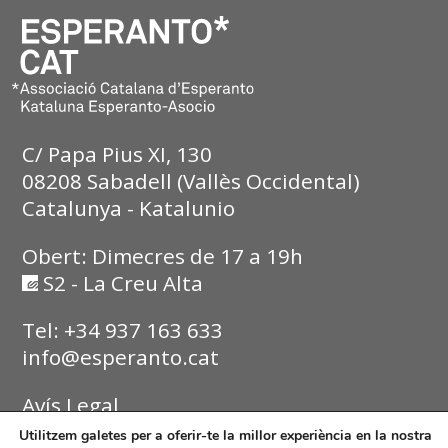
C/ Papa Pius XI, 130
08208 Sabadell (Vallès Occidental)
Catalunya - Katalunio
Obert: Dimecres de 17 a 19h
S2 - La Creu Alta
Tel: +34 937 163 633
info@esperanto.cat
Avís Legal
Utilitzem galetes per a oferir-te la millor experiència en la nostra