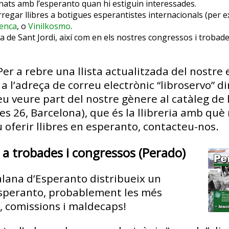
acionats amb l’esperanto quan hi estiguin interessades.
rregar llibres a botigues esperantistes internacionals (per 
menca
, o
Vinilkosmo
.
dia de Sant Jordi, així com en els nostres congressos i trobad
 a rebre una llista actualitzada del nostre 
 a l’adreça de correu electrònic “libroservo” d
 veure part del nostre gènere al catàleg de 
s 26, Barcelona), que és la llibreria amb què
eu oferir llibres en esperanto, contacteu-nos.
 a trobades i congressos (Perado)
talana d’Esperanto distribueix un
esperanto, probablement les més
s, comissions i maldecaps!