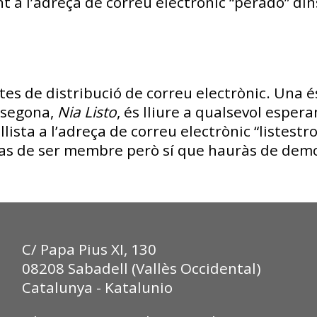
t a l’adreça de correu electrònic “perado” din
stes de distribució de correu electrònic. Una 
 segona,
Nia Listo
, és lliure a qualsevol esperan
llista a l’adreça de correu electrònic “listestro
has de ser membre però sí que hauràs de dem
C/ Papa Pius XI, 130
08208 Sabadell (Vallès Occidental)
Catalunya - Katalunio