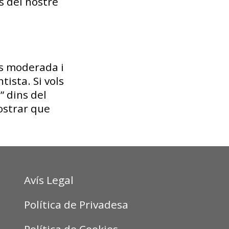
s del nostre
és moderada i
tista. Si vols
” dins del
ostrar que
Avís Legal
Política de Privadesa
Política de Cookies