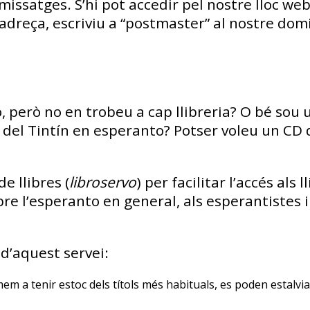
issatges. S’hi pot accedir pel nostre lloc we
adreça, escriviu a “postmaster” al nostre dom
però no en trobeu a cap llibreria? O bé sou 
r del Tintín en esperanto? Potser voleu un CD
e llibres (
libroservo
) per facilitar l’accés als 
sobre l’esperanto en general, als esperantistes 
d’aquest servei:
m a tenir estoc dels títols més habituals, es poden estalvi