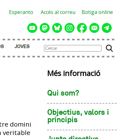
Esperanto
Accés al correu
Botiga online
OS
JOVES
Més informació
Qui som?
Objectius, valors i
principis
stre domini
 veritable