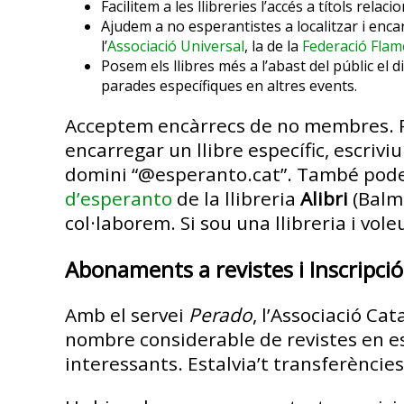
Facilitem a les llibreries l’accés a títols rel
Ajudem a no esperantistes a localitzar i enca
l’
Associació Universal
, la de la
Federació Fla
Posem els llibres més a l’abast del públic el 
parades específiques en altres events.
Acceptem encàrrecs de no membres. Per
encarregar un llibre específic, escriviu
domini “@esperanto.cat”. També podeu
d’esperanto
de la llibreria
Alibri
(Balme
col·laborem. Si sou una llibreria i vol
Abonaments a revistes i Inscripció
Amb el servei
Perado
, l’Associació Ca
nombre considerable de revistes en 
interessants. Estalvia’t transferèncie