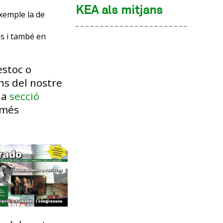
KEA als mitjans
exemple la de
es i també en
estoc o
ins del nostre
la
secció
 més