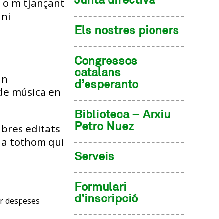
Junta directiva
b o mitjançant
ini
Els nostres pioners
Congressos
catalans
un
d’esperanto
 de música en
Biblioteca – Arxiu
Petro Nuez
llibres editats
i a tothom qui
Serveis
Formulari
d’inscripció
ar despeses