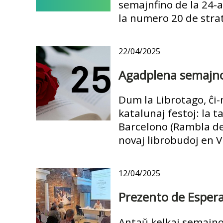
semajnfino de la 24-a 
la numero 20 de strat
22/04/2025
Agadplena semajno 
Dum la Librotago, ĉi-
katalunaj festoj: la t
Barcelono (Rambla de
novaj librobudoj en V
12/04/2025
Prezento de Espera
Antaŭ kelkaj semajnoj