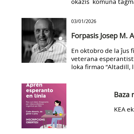
okazis komuna tagm
03/01/2026
Forpasis Josep M. Al
En oktobro de la ĵus f
veterana esperantisto
loka firmao “Altadill,
Baza 
KEA ek