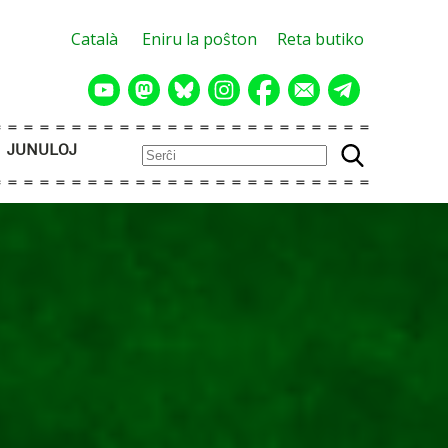
Català
Eniru la poŝton
Reta butiko
JUNULOJ