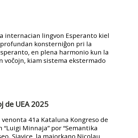
la internacian lingvon Esperanto kiel
n profundan konsterniĝon pri la
 Esperanto, en plena harmonio kun la
ajn voĉojn, kiam sistema ekstermado
soj de UEA 2025
la venonta 41a Kataluna Kongreso de
n “Luigi Minnaja” por “Semantika
eo. Siavice, la majorkano Nicolau