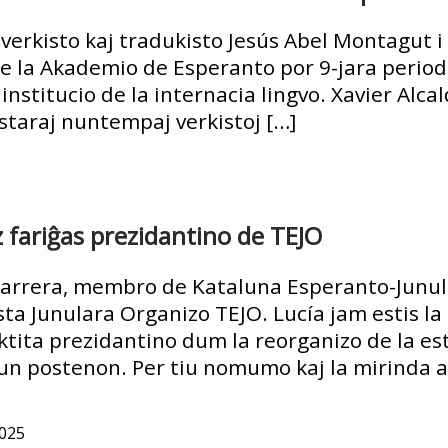
verkisto kaj tradukisto Jesús Abel Montagut i
a Akademio de Esperanto por 9-jara periodo.
va institucio de la internacia lingvo. Xavier A
elstaraj nuntempaj verkistoj […]
 fariĝas prezidantino de TEJO
arrera, membro de Kataluna Esperanto-Junula
a Junulara Organizo TEJO. Lucía jam estis la
ektita prezidantino dum la reorganizo de la es
un postenon. Per tiu nomumo kaj la mirinda ak
025