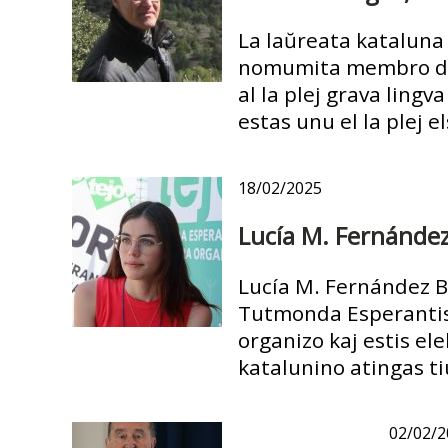
La laŭreata kataluna 
nomumita membro de l
al la plej grava ling
estas unu el la plej 
18/02/2025
Lucía M. Fernández
Lucía M. Fernández B
Tutmonda Esperantist
organizo kaj estis el
katalunino atingas ti
02/02/2