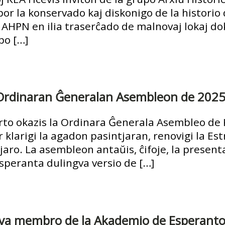
 por la konservado kaj diskonigo de la historio
AHPN en ilia traserĉado de malnovaj lokaj dok
po […]
 Ordinaran Ĝeneralan Asembleon de 202
to okazis la Ordinara Ĝenerala Asembleo de 
r klarigi la agadon pasintjaran, renovigi la Es
aro. La asembleon antaŭis, ĉifoje, la presentad
speranta dulingva versio de […]
va membro de la Akademio de Esperant