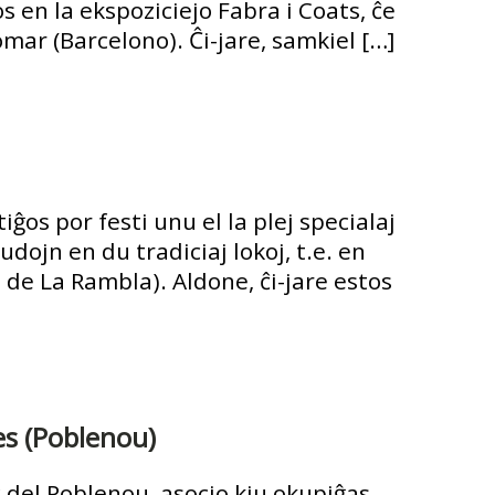
os en la ekspoziciejo Fabra i Coats, ĉe
mar (Barcelono). Ĉi-jare, samkiel […]
os por festi unu el la plej specialaj
udojn en du tradiciaj lokoj, t.e. en
de La Rambla). Aldone, ĉi-jare estos
es (Poblenou)
c del Poblenou, asocio kiu okupiĝas