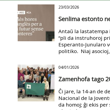
23/03/2026
Senlima estonto n
Antaŭ la lastatempa 
“pli da instruhoroj p
Esperanto-Junularo vo
politiko. Niaj asocioj
04/01/2026
Zamenhofa tago 2
Ĉi jare, la 14-an de 
Nacional de la Jovent
da homoj; ĝi ekis per