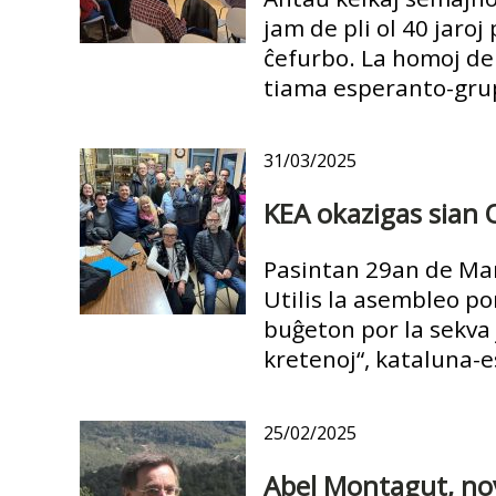
jam de pli ol 40 jaroj
ĉefurbo. La homoj de 
tiama esperanto-gru
31/03/2025
KEA okazigas sian
Pasintan 29an de Mar
Utilis la asembleo po
buĝeton por la sekva j
kretenoj“, kataluna-e
25/02/2025
Abel Montagut, no