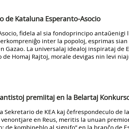
o de Kataluna Esperanto-Asocio
ocio, fidela al sia fondoprincipo antaŭenigi 
nterkompreniĝo inter la popoloj, esprimas sia
n Gazao. La universalaj idealoj inspirataj de
o de Homaj Rajtoj, morale devigas nin levi ni
antistoj premiitaj en la Belartaj Konkur
na Sekretario de KEA kaj ĉefrespondeculo de 
 venontjare en Reus, meritis la unuan premio
 de kombineblo al signifo” en la branĉo de Es