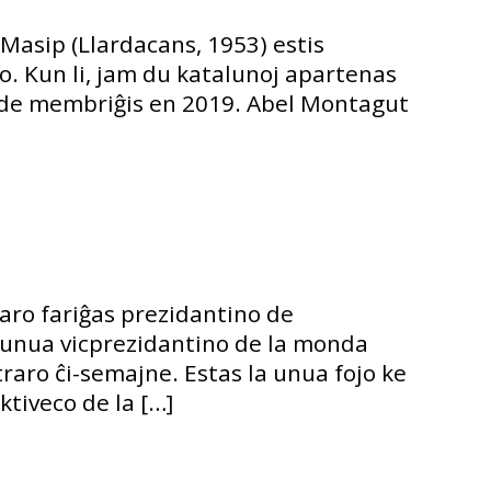
 Masip (Llardacans, 1953) estis
 Kun li, jam du katalunoj apartenas
lcalde membriĝis en 2019. Abel Montagut
ro fariĝas prezidantino de
 unua vicprezidantino de la monda
traro ĉi-semajne. Estas la unua fojo ke
tiveco de la […]