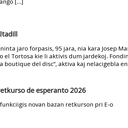
anĝo […]
tadill
ininta jaro forpasis, 95 jara, nia kara Josep M
 el Tortosa kie li aktivis dum jardekoj. Fond
 la boutique del disc”, aktiva kaj nelacigebla e
retkurso de esperanto 2026
funkciigis novan bazan retkurson pri E-o