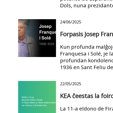
Dols, nuna prezidanto 
24/06/2025
Forpasis Josep Fran
Kun profunda malĝojo
Franquesa i Solé, je 
profundan kondolencon
1936 en Sant Feliu de
22/05/2025
KEA ĉeestas la foir
La 11-a eldono de Fira