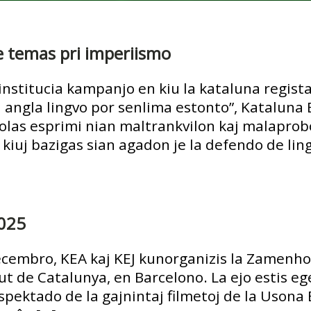
e temas pri imperiismo
institucia kampanjo en kiu la kataluna regist
ri angla lingvo por senlima estonto”, Katalun
las esprimi nian maltrankvilon kaj malaprobon
, kiuj bazigas sian agadon je la defendo de ling
025
decembro, KEA kaj KEJ kunorganizis la Zamenho
ut de Catalunya, en Barcelono. La ejo estis eg
 spektado de la gajnintaj filmetoj de la Usona