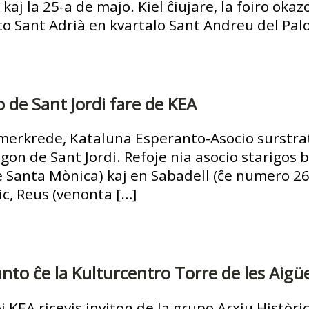
kaj la 25-a de majo. Kiel ĉiujare, la foiro okaz
o Sant Adrià en kvartalo Sant Andreu del Palo
de Sant Jordi fare de KEA
merkrede, Kataluna Esperanto-Asocio surstratiĝ
agon de Sant Jordi. Refoje nia asocio starigos b
 Santa Mònica) kaj en Sabadell (ĉe numero 26 
ic, Reus (venonta […]
nto ĉe la Kulturcentro Torre de les Aigü
 KEA ricevis inviton de la grupo Arxiu Històri