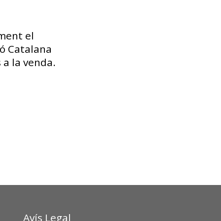
ament el
ió Catalana
 a la venda.
Avís Legal