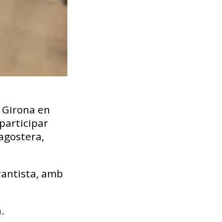
a Girona en
 participar
lagostera,
rantista, amb
.