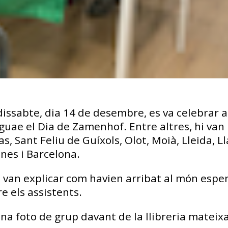
issabte, dia 14 de desembre, es va celebrar 
nguae el Dia de Zamenhof. Entre altres, hi van
, Sant Feliu de Guíxols, Olot, Moià, Lleida, L
anes i Barcelona.
le van explicar com havien arribat al món espe
re els assistents.
una foto de grup davant de la llibreria mateixa