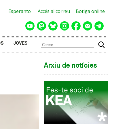
Esperanto
Accés al correu
Botiga online
OS
JOVES
Arxiu de notícies