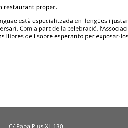
n restaurant proper.
Linguae està especialitzada en llengües i just
ersari. Com a part de la celebració, l’Associac
ns llibres de i sobre esperanto per exposar-los
C/ Papa Pius XI, 130