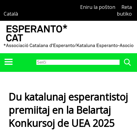
Eniru la poŝton
Reta
Català
butiko
Du katalunaj esperantistoj
premiitaj en la Belartaj
Konkursoj de UEA 2025