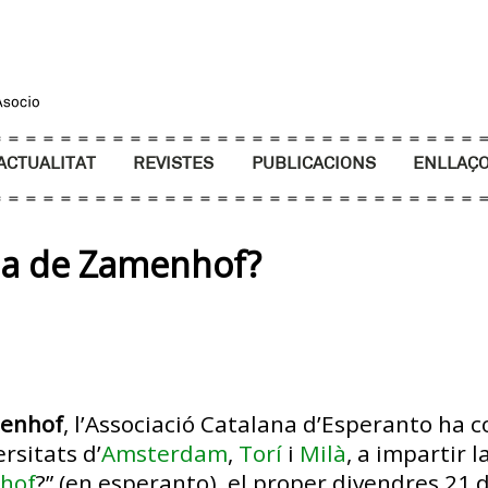
ACTUALITAT
REVISTES
PUBLICACIONS
ENLLAÇ
ofia de Zamenhof?
menhof
, l’Associació Catalana d’Esperanto ha c
ersitats d’
Amsterdam
,
Torí
i
Milà
, a impartir 
nhof
?” (en esperanto), el proper divendres 21 d’