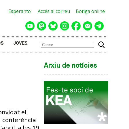
Esperanto
Accés al correu
Botiga online
OS
JOVES
Arxiu de notícies
onvidat el
la conferència
abril, a les 19