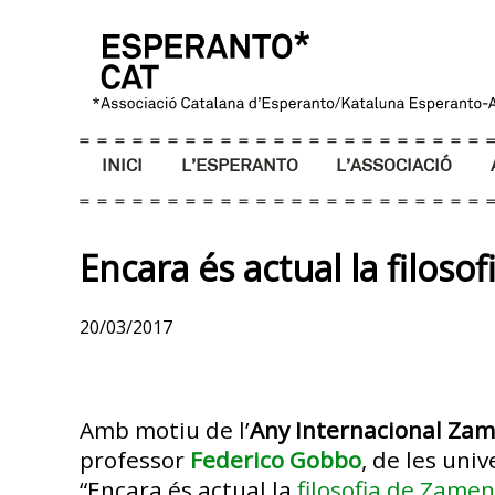
INICI
L’ESPERANTO
L’ASSOCIACIÓ
Encara és actual la filos
20/03/2017
Amb motiu de l’
Any Internacional Za
professor
Federico Gobbo
, de les univ
“Encara és actual la
filosofia de Zame