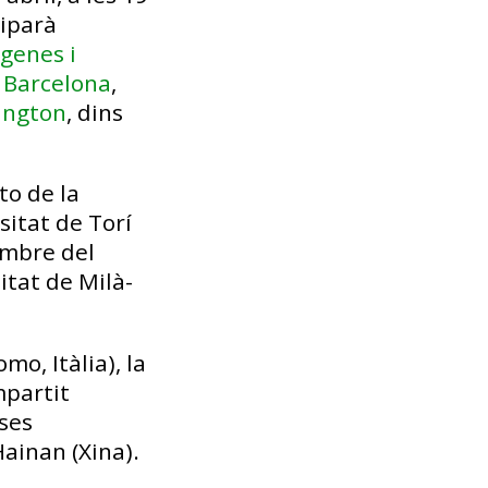
ciparà
ígenes i
 Barcelona
,
ington
, dins
to de la
sitat de Torí
membre del
itat de Milà-
mo, Itàlia), la
mpartit
ses
 Hainan (Xina).