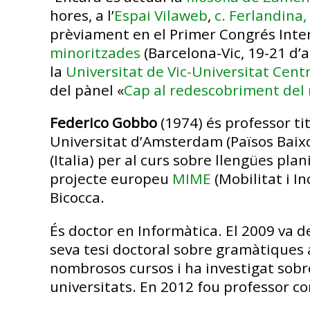
hores, a l’
Espai Vilaweb
,
c. Ferlandina,
prèviament en el Primer Congrés Inte
minoritzades
(Barcelona-Vic, 19-21 d’a
la
Universitat de Vic-Universitat Cent
del pànel «
Cap al redescobriment del m
Federico Gobbo
(1974) és professor tit
Universitat d’Amsterdam (Països Baixos
(Italia) per al curs sobre llengües pla
projecte europeu
MIME
(Mobilitat i I
Bicocca.
És doctor en Informàtica. El 2009 va d
seva tesi doctoral sobre gramàtiques a
nombrosos cursos i ha investigat sobr
universitats. En 2012 fou professor co