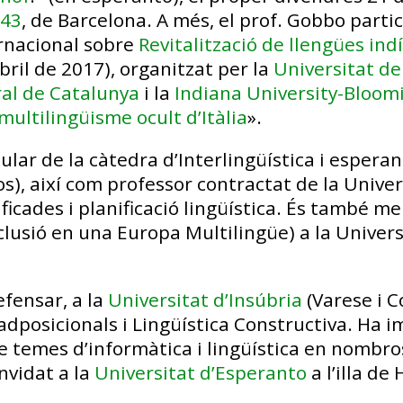
 43
, de Barcelona. A més, el prof. Gobbo parti
rnacional sobre
Revitalització de llengües ind
bril de 2017), organitzat per la
Universitat de
ral de Catalunya
i la
Indiana University-Bloom
ultilingüisme ocult d’Itàlia
».
ular de la càtedra d’Interlingüística i esperan
), així com professor contractat de la Univer
nificades i planificació lingüística. És també 
nclusió en una Europa Multilingüe) a la Univers
efensar, a la
Universitat d’Insúbria
(Varese i Co
dposicionals i Lingüística Constructiva. Ha i
e temes d’informàtica i lingüística en nombro
nvidat a la
Universitat d’Esperanto
a l’illa de