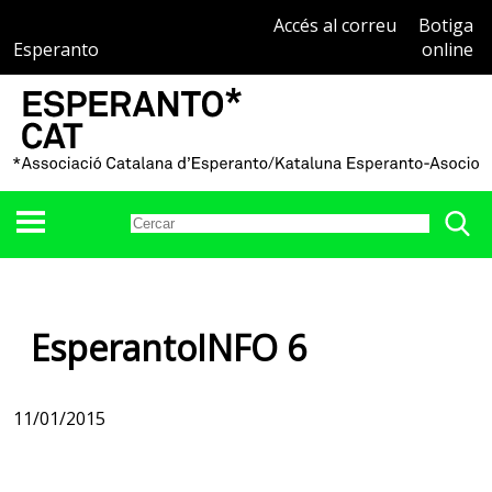
Accés al correu
Botiga
Esperanto
online
EsperantoINFO 6
11/01/2015