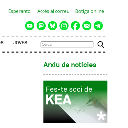
Esperanto
Accés al correu
Botiga online
OS
JOVES
Arxiu de notícies