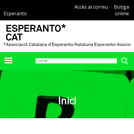
Accés al correu
Botiga
Esperanto
online
Inici