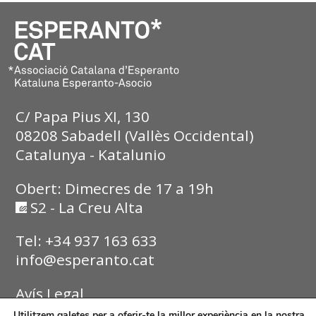
C/ Papa Pius XI, 130
08208 Sabadell (Vallès Occidental)
Catalunya - Katalunio
Obert: Dimecres de 17 a 19h
S2 - La Creu Alta
Tel: +34 937 163 633
info@esperanto.cat
Avís Legal
Utilitzem galetes per a oferir-te la millor experiència en la nostra