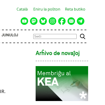
Català
Eniru la poŝton
Reta butiko
JUNULOJ
Arĥivo de novaĵoj
IR.