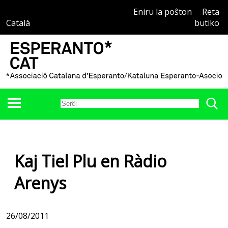
Eniru la poŝton
Reta
Català
butiko
Kaj Tiel Plu en Ràdio
Arenys
26/08/2011