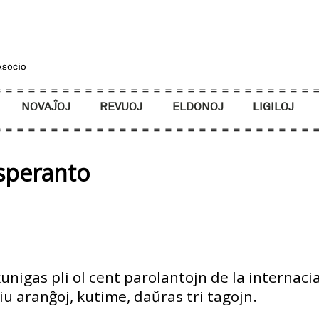
NOVAĴOJ
REVUOJ
ELDONOJ
LIGILOJ
Esperanto
nigas pli ol cent parolantojn de la internacia
u aranĝoj, kutime, daŭras tri tagojn.