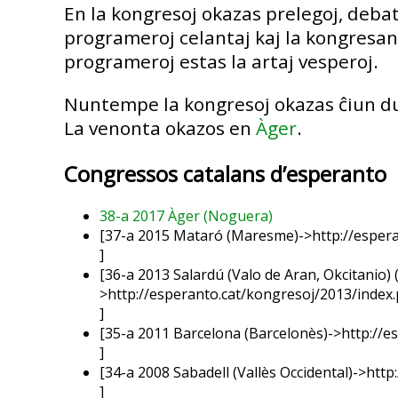
En la kongresoj okazas prelegoj, debatoj
programeroj celantaj kaj la kongresano
programeroj estas la artaj vesperoj.
Nuntempe la kongresoj okazas ĉiun du
La venonta okazos en
Àger
.
Congressos catalans d’esperanto
38-a 2017 Àger (Noguera)
[37-a 2015 Mataró (Maresme)->http://esper
]
[36-a 2013 Salardú (Valo de Aran, Okcitanio)
>http://esperanto.cat/kongresoj/2013/index
]
[35-a 2011 Barcelona (Barcelonès)->http://
]
[34-a 2008 Sabadell (Vallès Occidental)->ht
]