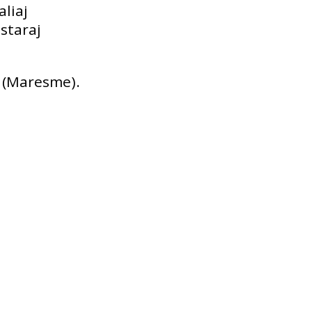
aliaj
lstaraj
ó (Maresme).