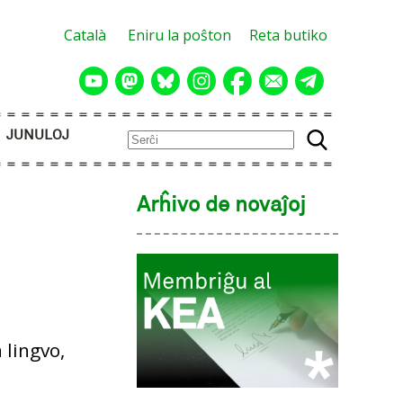
Català
Eniru la poŝton
Reta butiko
JUNULOJ
Arĥivo de novaĵoj
 lingvo,