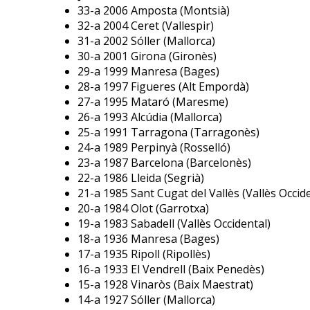
33-a 2006 Amposta (Montsià)
32-a 2004 Ceret (Vallespir)
31-a 2002 Sóller (Mallorca)
30-a 2001 Girona (Gironès)
29-a 1999 Manresa (Bages)
28-a 1997 Figueres (Alt Empordà)
27-a 1995 Mataró (Maresme)
26-a 1993 Alcúdia (Mallorca)
25-a 1991 Tarragona (Tarragonès)
24-a 1989 Perpinyà (Rosselló)
23-a 1987 Barcelona (Barcelonès)
22-a 1986 Lleida (Segrià)
21-a 1985 Sant Cugat del Vallès (Vallès Occid
20-a 1984 Olot (Garrotxa)
19-a 1983 Sabadell (Vallès Occidental)
18-a 1936 Manresa (Bages)
17-a 1935 Ripoll (Ripollès)
16-a 1933 El Vendrell (Baix Penedès)
15-a 1928 Vinaròs (Baix Maestrat)
14-a 1927 Sóller (Mallorca)