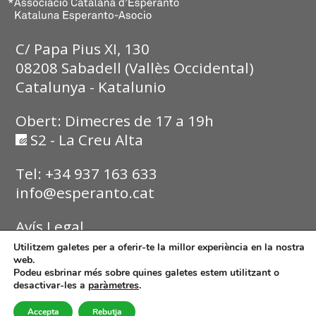
C/ Papa Pius XI, 130
08208 Sabadell (Vallès Occidental)
Catalunya - Katalunio
Obert: Dimecres de 17 a 19h
S2 - La Creu Alta
Tel: +34 937 163 633
info@esperanto.cat
Avís Legal
Utilitzem galetes per a oferir-te la millor experiència en la nostra
Política de Privadesa
web.
Podeu esbrinar més sobre quines galetes estem utilitzant o
desactivar-les a
paràmetres
.
Política de Cookies
Accepta
Rebutja