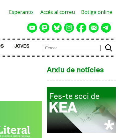
Esperanto
Accés al correu
Botiga online
OS
JOVES
Arxiu de notícies