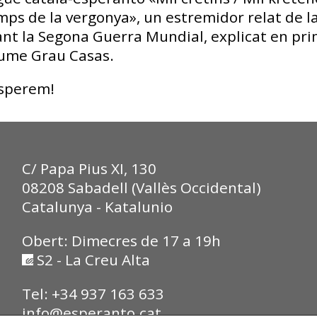
mps de la vergonya», un estremidor relat de la
nt la Segona Guerra Mundial, explicat en pr
Jaume Grau Casas.
esperem!
C/ Papa Pius XI, 130
08208 Sabadell (Vallès Occidental)
Catalunya - Katalunio
Obert: Dimecres de 17 a 19h
S2 - La Creu Alta
Tel: +34 937 163 633
info@esperanto.cat