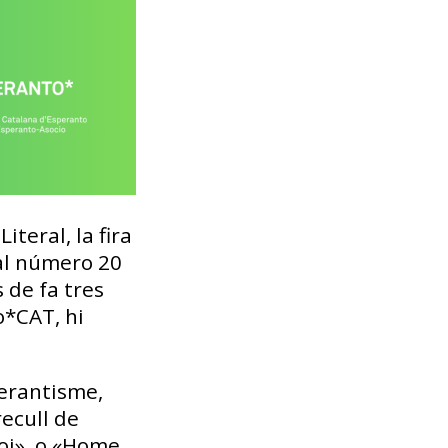
iteral, la fira
, al número 20
 de fa tres
o*CAT, hi
perantisme,
recull de
oj», o «Home