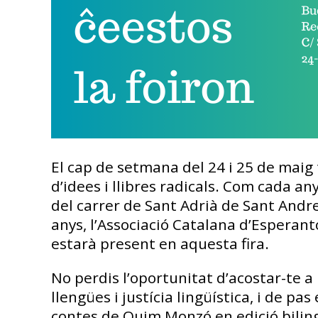
El cap de setmana del 24 i 25 de maig ti
d’idees i llibres radicals. Com cada any
del carrer de Sant Adrià de Sant Andre
anys, l’Associació Catalana d’Esperant
estarà present en aquesta fira.
No perdis l’oportunitat d’acostar-te a
llengües i justícia lingüística, i de pa
contes de Quim Monzó en edició biling