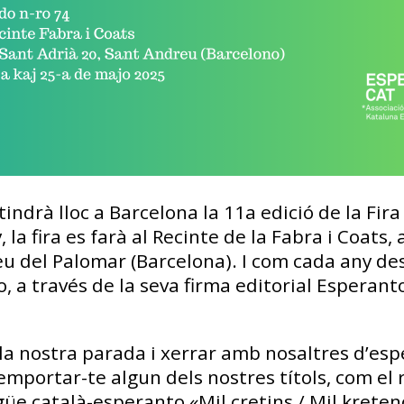
ndrà lloc a Barcelona la 11a edició de la Fira L
, la fira es farà al Recinte de la Fabra i Coats
u del Palomar (Barcelona). I com cada any des
o, a través de la seva firma editorial Esperant
 la nostra parada i xerrar amb nosaltres d’es
s emportar-te algun dels nostres títols, com el 
üe català-esperanto «Mil cretins / Mil kreten