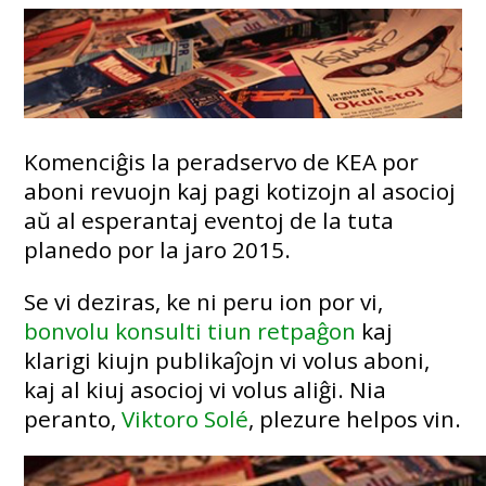
Komenciĝis la peradservo de KEA por
aboni revuojn kaj pagi kotizojn al asocioj
aŭ al esperantaj eventoj de la tuta
planedo por la jaro 2015.
Se vi deziras, ke ni peru ion por vi,
bonvolu konsulti tiun retpaĝon
kaj
klarigi kiujn publikaĵojn vi volus aboni,
kaj al kiuj asocioj vi volus aliĝi. Nia
peranto,
Viktoro Solé
, plezure helpos vin.