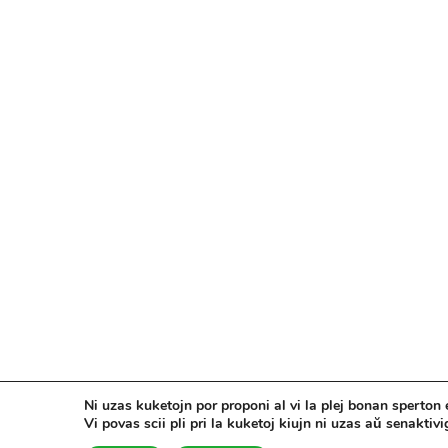
Ni uzas kuketojn por proponi al vi la plej bonan sperton e
Vi povas scii pli pri la kuketoj kiujn ni uzas aŭ senaktivig