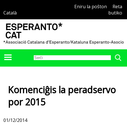
Eniru la poŝton
Reta
Català
butiko
Komenciĝis la peradservo
por 2015
01/12/2014