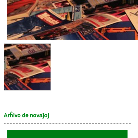
Arĥivo de novaĵoj