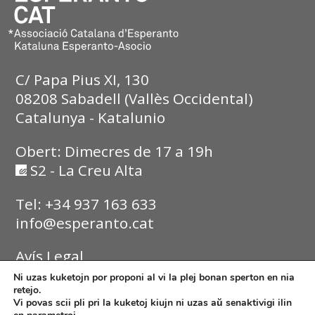
C/ Papa Pius XI, 130
08208 Sabadell (Vallès Occidental)
Catalunya - Katalunio
Obert: Dimecres de 17 a 19h
S2 - La Creu Alta
Tel: +34 937 163 633
info@esperanto.cat
Avís Legal
Ni uzas kuketojn por proponi al vi la plej bonan sperton en nia
Política de Privadesa
retejo.
Vi povas scii pli pri la kuketoj kiujn ni uzas aŭ senaktivigi ilin