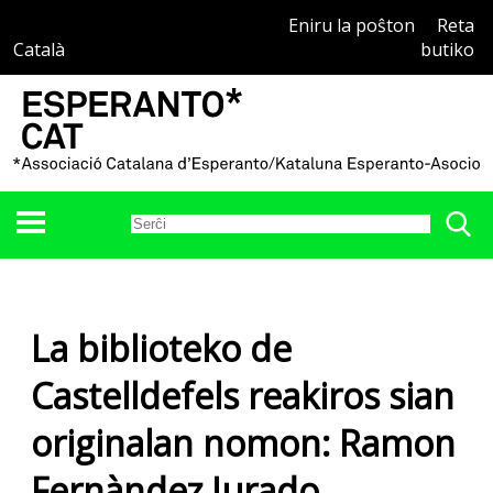
Eniru la poŝton
Reta
Català
butiko
La biblioteko de
Castelldefels reakiros sian
originalan nomon: Ramon
Fernàndez Jurado