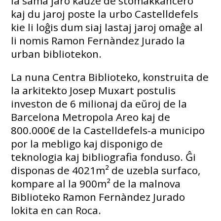
la sama jaro kaŭze de stomakkancero
kaj du jaroj poste la urbo Castelldefels
kie li loĝis dum siaj lastaj jaroj omaĝe al
li nomis Ramon Fernàndez Jurado la
urban bibliotekon.
La nuna Centra Biblioteko, konstruita de
la arkitekto Josep Muxart postulis
investon de 6 milionaj da eŭroj de la
Barcelona Metropola Areo kaj de
800.000€ de la Castelldefels-a municipo
por la mebligo kaj disponigo de
teknologia kaj bibliografia fonduso. Ĝi
disponas de 4021m² de uzebla surfaco,
kompare al la 900m² de la malnova
Biblioteko Ramon Fernàndez Jurado
lokita en can Roca.