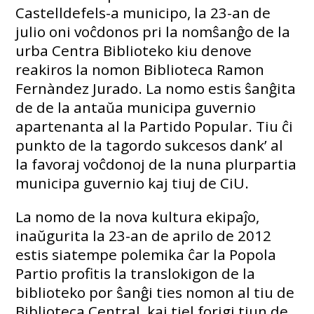
Castelldefels-a municipo, la 23-an de
julio oni voĉdonos pri la nomŝanĝo de la
urba Centra Biblioteko kiu denove
reakiros la nomon Biblioteca Ramon
Fernàndez Jurado. La nomo estis ŝanĝita
de de la antaŭa municipa guvernio
apartenanta al la Partido Popular. Tiu ĉi
punkto de la tagordo sukcesos dank’ al
la favoraj voĉdonoj de la nuna plurpartia
municipa guvernio kaj tiuj de CiU.
La nomo de la nova kultura ekipaĵo,
inaŭgurita la 23-an de aprilo de 2012
estis siatempe polemika ĉar la Popola
Partio profitis la translokigon de la
biblioteko por ŝanĝi ties nomon al tiu de
Biblioteca Central, kaj tiel forigi tiun de