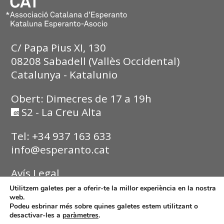
C/ Papa Pius XI, 130
08208 Sabadell (Vallès Occidental)
Catalunya - Katalunio
Obert: Dimecres de 17 a 19h
S2 - La Creu Alta
Tel: +34 937 163 633
info@esperanto.cat
Avís Legal
Utilitzem galetes per a oferir-te la millor experiència en la nostra
Política de Privadesa
web.
Podeu esbrinar més sobre quines galetes estem utilitzant o
desactivar-les a
paràmetres
.
Política de Cookies