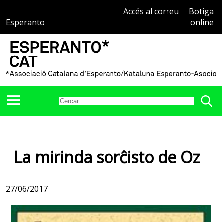
Accés al correu
Botiga
Esperanto
online
La mirinda sorĉisto de Oz
27/06/2017