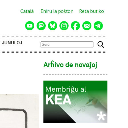
Català
Eniru la poŝton
Reta butiko
JUNULOJ
Arĥivo de novaĵoj