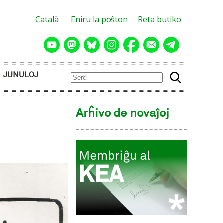
Català
Eniru la poŝton
Reta butiko
JUNULOJ
Arĥivo de novaĵoj