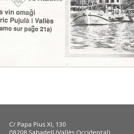
C/ Papa Pius XI, 130
08208 Sabadell (Vallès Occidental)