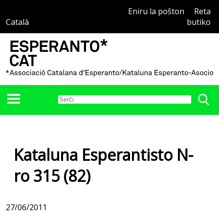
Eniru la poŝton
Reta
Català
butiko
Kataluna Esperantisto N-
ro 315 (82)
27/06/2011