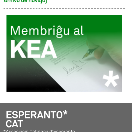
Arĥivo de novaĵoj