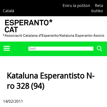
Eniru la poŝton
Reta
Català
butiko
Kataluna Esperantisto N-
ro 328 (94)
14/02/2011