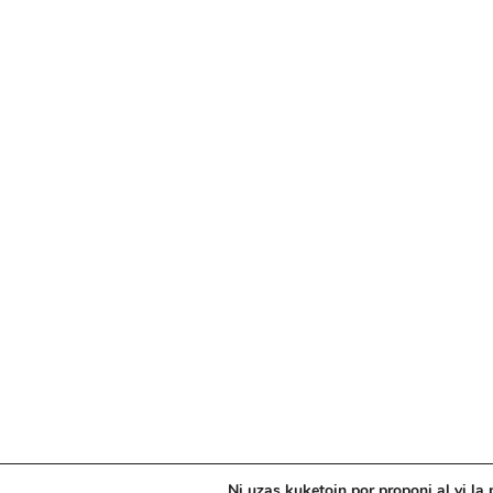
Ni uzas kuketojn por proponi al vi la 