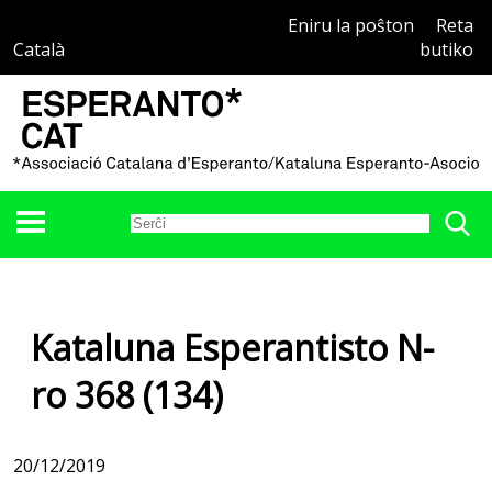
Eniru la poŝton
Reta
Català
butiko
Kataluna Esperantisto N-
ro 368 (134)
20/12/2019