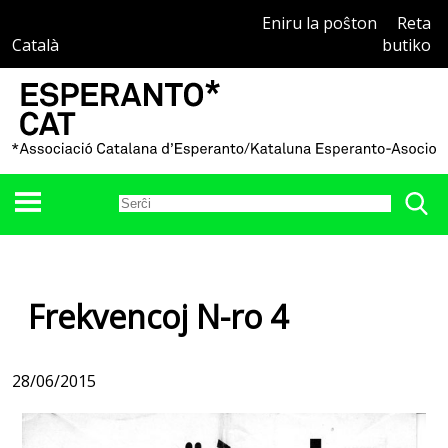
Eniru la poŝton
Reta
Català
butiko
Frekvencoj N-ro 4
28/06/2015