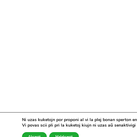
Ni uzas kuketojn por proponi al vi la plej bonan sperton en 
Vi povas scii pli pri la kuketoj kiujn ni uzas aŭ senaktivigi 
Akcepti
Malakcepti