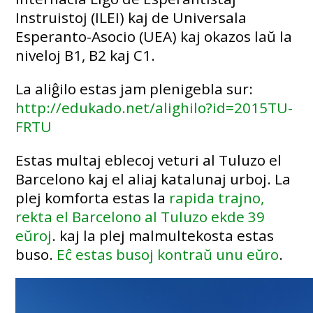
Instruistoj (ILEI) kaj de Universala
Esperanto-Asocio (UEA) kaj okazos laŭ la
niveloj B1, B2 kaj C1.
La aliĝilo estas jam plenigebla sur:
http://edukado.net/alighilo?id=2015TU-
FRTU
Estas multaj eblecoj veturi al Tuluzo el
Barcelono kaj el aliaj katalunaj urboj. La
plej komforta estas la
rapida trajno,
rekta el Barcelono al Tuluzo ekde 39
eŭroj
. kaj la plej malmultekosta estas
buso.
Eĉ estas busoj kontraŭ unu eŭro
.