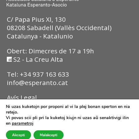
C/ Papa Pius XI, 130
08208 Sabadell (Vallès Occidental)
Catalunya - Katalunio
Obert: Dimecres de 17 a 19h
S2 - La Creu Alta
Tel: +34 937 163 633
info@esperanto.cat
Avís Legal
Ni uzas kuketojn por proponi al vi la plej bonan sperton en nia
Política de Privadesa
retejo.
Vi povas scii pli pri la kuketoj kiujn ni uzas aŭ senaktivigi ilin
en
parametroj
Política de Cookies
Akcepti
Malakcepti