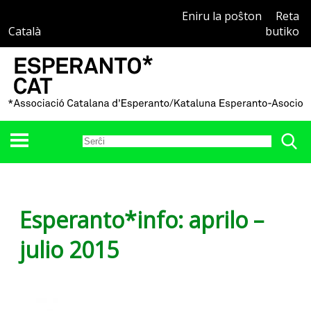
Eniru la poŝton
Reta
Català
butiko
Esperanto*info: aprilo –
julio 2015