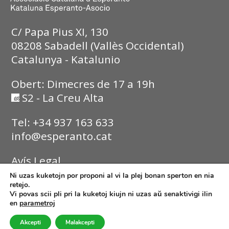
C/ Papa Pius XI, 130
08208 Sabadell (Vallès Occidental)
Catalunya - Katalunio
Obert: Dimecres de 17 a 19h
S2 - La Creu Alta
Tel: +34 937 163 633
info@esperanto.cat
Avís Legal
Ni uzas kuketojn por proponi al vi la plej bonan sperton en nia
Política de Privadesa
retejo.
Vi povas scii pli pri la kuketoj kiujn ni uzas aŭ senaktivigi ilin
en
parametroj
Política de Cookies
Akcepti
Malakcepti