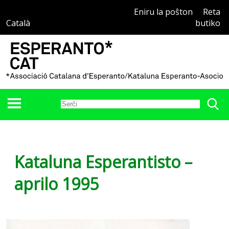
Eniru la poŝton
Reta
Català
butiko
Kataluna Esperantisto –
aprilo 1995