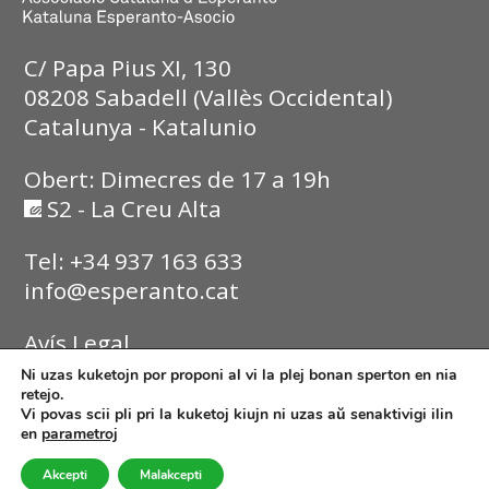
C/ Papa Pius XI, 130
08208 Sabadell (Vallès Occidental)
Catalunya - Katalunio
Obert: Dimecres de 17 a 19h
S2 - La Creu Alta
Tel: +34 937 163 633
info@esperanto.cat
Avís Legal
Ni uzas kuketojn por proponi al vi la plej bonan sperton en nia
Política de Privadesa
retejo.
Vi povas scii pli pri la kuketoj kiujn ni uzas aŭ senaktivigi ilin
en
parametroj
Política de Cookies
Akcepti
Malakcepti