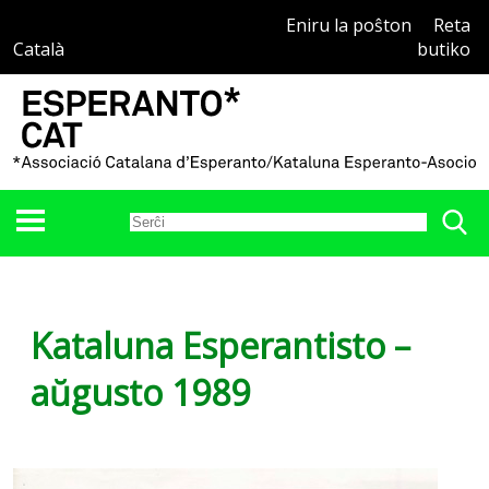
Eniru la poŝton
Reta
Català
butiko
Kataluna Esperantisto –
aŭgusto 1989