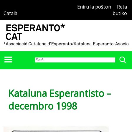
Eniru la poŝton
Reta
Català
butiko
Kataluna Esperantisto –
decembro 1998