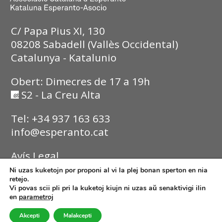
C/ Papa Pius XI, 130
08208 Sabadell (Vallès Occidental)
Catalunya - Katalunio
Obert: Dimecres de 17 a 19h
S2 - La Creu Alta
Tel: +34 937 163 633
info@esperanto.cat
Avís Legal
Ni uzas kuketojn por proponi al vi la plej bonan sperton en nia
Política de Privadesa
retejo.
Vi povas scii pli pri la kuketoj kiujn ni uzas aŭ senaktivigi ilin
en
parametroj
Política de Cookies
Akcepti
Malakcepti