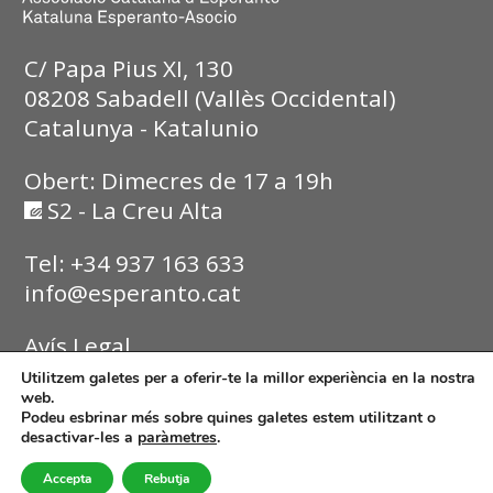
C/ Papa Pius XI, 130
08208 Sabadell (Vallès Occidental)
Catalunya - Katalunio
Obert: Dimecres de 17 a 19h
S2 - La Creu Alta
Tel: +34 937 163 633
info@esperanto.cat
Avís Legal
Utilitzem galetes per a oferir-te la millor experiència en la nostra
Política de Privadesa
web.
Podeu esbrinar més sobre quines galetes estem utilitzant o
desactivar-les a
paràmetres
.
Política de Cookies
Accepta
Rebutja