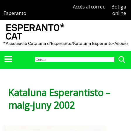
Accés al correu
Botiga
Esperanto
online
Kataluna Esperantisto –
maig-juny 2002