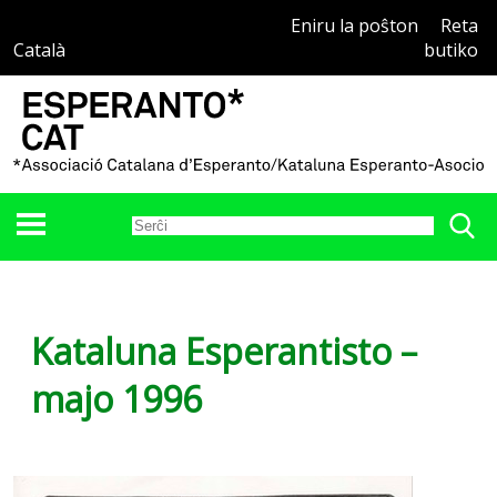
Eniru la poŝton
Reta
Català
butiko
Kataluna Esperantisto –
majo 1996