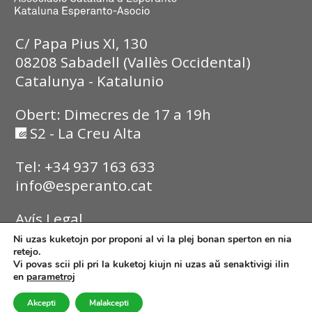
C/ Papa Pius XI, 130
08208 Sabadell (Vallès Occidental)
Catalunya - Katalunio
Obert: Dimecres de 17 a 19h
S2 - La Creu Alta
Tel: +34 937 163 633
info@esperanto.cat
Avís Legal
Ni uzas kuketojn por proponi al vi la plej bonan sperton en nia
Política de Privadesa
retejo.
Vi povas scii pli pri la kuketoj kiujn ni uzas aŭ senaktivigi ilin
en
parametroj
Política de Cookies
Akcepti
Malakcepti