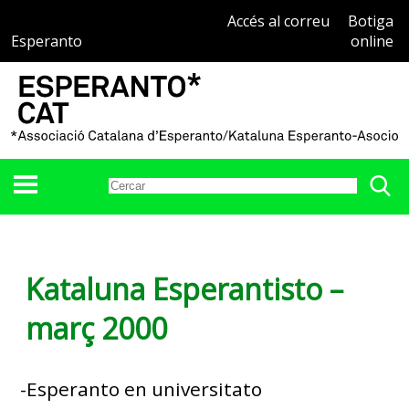
Accés al correu
Botiga
Esperanto
online
Kataluna Esperantisto –
març 2000
-Esperanto en universitato