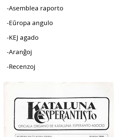
-Asemblea raporto
-Eŭropa angulo
-KEJ agado
-Aranĝoj
-Recenzoj