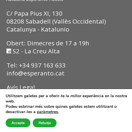
C/ Papa Pius XI, 130
08208 Sabadell (Vallès Occidental)
Catalunya - Katalunio
Obert: Dimecres de 17 a 19h
S2 - La Creu Alta
Tel: +34 937 163 633
info@esperanto.cat
Avís Legal
Utilitzem galetes per a oferir-te la millor experiència en la nostra
Política de Privadesa
web.
Podeu esbrinar més sobre quines galetes estem utilitzant o
desactivar-les a
paràmetres
.
Política de Cookies
Accepta
Rebutja