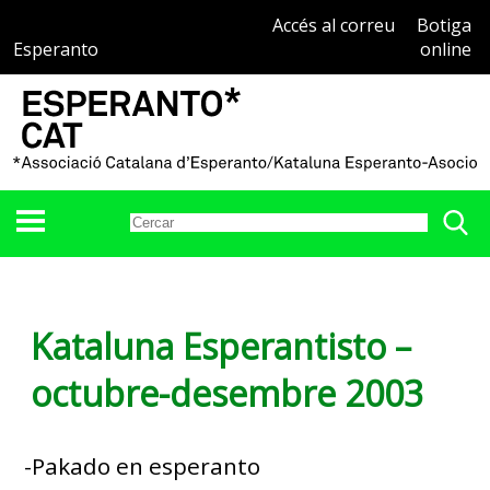
Accés al correu
Botiga
Esperanto
online
Kataluna Esperantisto –
octubre-desembre 2003
-Pakado en esperanto