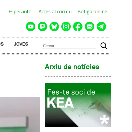
Esperanto
Accés al correu
Botiga online
OS
JOVES
Arxiu de notícies