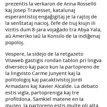
prezentis la verkaron de Anna Rosselló
kaj Josep Travesset, katalunaj
esperantistoj engaĝigitaj je la rajtoj de
la senŝtataj nacioj, ĉefe de tiuj kiujn ili
vizitis dum 8-jara vojaĝado tra Abya Yala,
aŭ Ameriko laŭ la Konsilo de la indiĝenaj
popoloj.
Vespere, la sidejo de la retgazeto
Vilaweb gastigis rondan tablon pri lingva
diverseco kaj paco kun la partopreno de
la lingvisto Carme Junyent kaj la
politologoj kaj pacaktivistoj Jordi
Armadans kaj Xavier Alcalde. La debato
estis vigla, partopreniga kaj tre
profitdona. Samkiel matene en la
muzeo, la partoreno estis multe pli alta