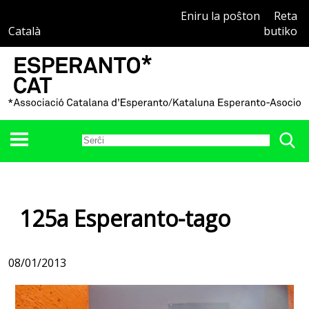
Eniru la poŝton
Reta
Català
butiko
125a Esperanto-tago
08/01/2013