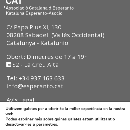
C/ Papa Pius XI, 130
08208 Sabadell (Vallès Occidental)
Catalunya - Katalunio
Obert: Dimecres de 17 a 19h
S2 - La Creu Alta
Tel: +34 937 163 633
info@esperanto.cat
Avís Legal
Utilitzem galetes per a oferir-te la millor experiència en la nostra
Política de Privadesa
web.
Podeu esbrinar més sobre quines galetes estem utilitzant o
desactivar-les a
paràmetres
.
Política de Cookies