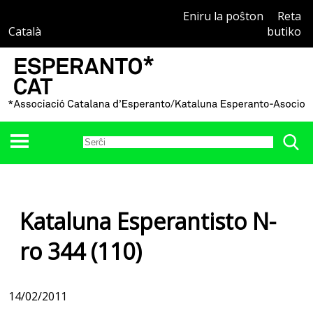
Eniru la poŝton
Reta
Català
butiko
Kataluna Esperantisto N-
ro 344 (110)
14/02/2011