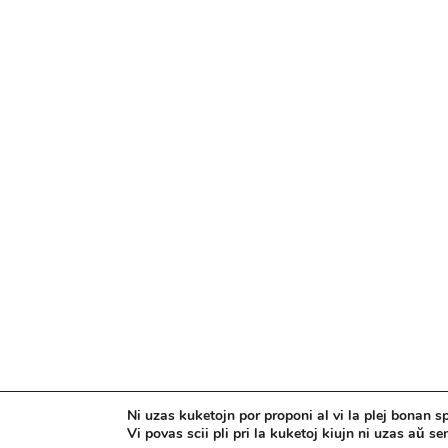
Ni uzas kuketojn por proponi al vi la plej bonan sp
Vi povas scii pli pri la kuketoj kiujn ni uzas aŭ se