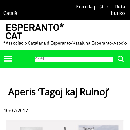
Eniru la poŝton
Reta
Català
butiko
Aperis ‘Tagoj kaj Ruinoj’
10/07/2017