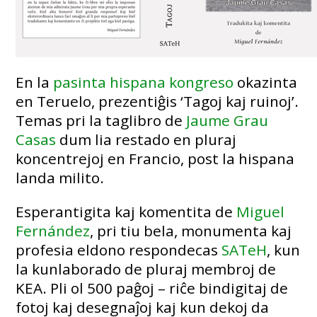
En la
pasinta hispana kongreso
okazinta
en Teruelo, prezentiĝis ‘Tagoj kaj ruinoj’.
Temas pri la taglibro de
Jaume Grau
Casas
dum lia restado en pluraj
koncentrejoj en Francio, post la hispana
landa milito.
Esperantigita kaj komentita de
Miguel
Fernández
, pri tiu bela, monumenta kaj
profesia eldono respondecas
SATeH
, kun
la kunlaborado de pluraj membroj de
KEA. Pli ol 500 paĝoj – riĉe bindigitaj de
fotoj kaj desegnaĵoj kaj kun dekoj da