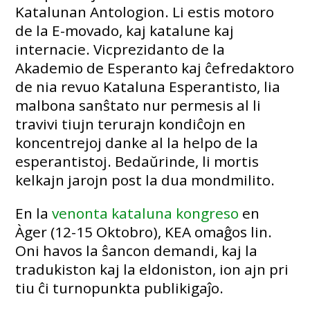
Katalunan Antologion. Li estis motoro
de la E-movado, kaj katalune kaj
internacie. Vicprezidanto de la
Akademio de Esperanto kaj ĉefredaktoro
de nia revuo Kataluna Esperantisto, lia
malbona sanŝtato nur permesis al li
travivi tiujn terurajn kondiĉojn en
koncentrejoj danke al la helpo de la
esperantistoj. Bedaŭrinde, li mortis
kelkajn jarojn post la dua mondmilito.
En la
venonta kataluna kongreso
en
Àger (12-15 Oktobro), KEA omaĝos lin.
Oni havos la ŝancon demandi, kaj la
tradukiston kaj la eldoniston, ion ajn pri
tiu ĉi turnopunkta publikigaĵo.