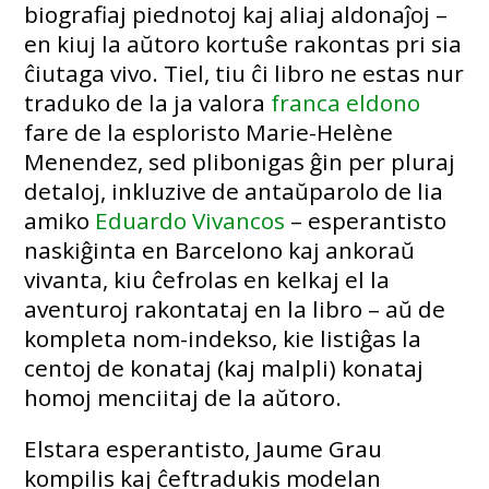
biografiaj piednotoj kaj aliaj aldonaĵoj –
en kiuj la aŭtoro kortuŝe rakontas pri sia
ĉiutaga vivo. Tiel, tiu ĉi libro ne estas nur
traduko de la ja valora
franca eldono
fare de la esploristo Marie-Helène
Menendez, sed plibonigas ĝin per pluraj
detaloj, inkluzive de antaŭparolo de lia
amiko
Eduardo Vivancos
– esperantisto
naskiĝinta en Barcelono kaj ankoraŭ
vivanta, kiu ĉefrolas en kelkaj el la
aventuroj rakontataj en la libro – aŭ de
kompleta nom-indekso, kie listiĝas la
centoj de konataj (kaj malpli) konataj
homoj menciitaj de la aŭtoro.
Elstara esperantisto, Jaume Grau
kompilis kaj ĉeftradukis modelan