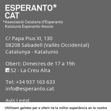
C/ Papa Pius XI, 130
08208 Sabadell (Vallès Occidental)
Catalunya - Katalunio
Obert: Dimecres de 17 a 19h
S2 - La Creu Alta
Tel: +34 937 163 633
info@esperanto.cat
Avís Legal
Utilitzem galetes per a oferir-te la millor experiència en la nostra