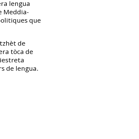
era lengua
 e Meddia-
olitiques que
ètzhèt de
 era tòca de
hiestreta
rs de lengua.