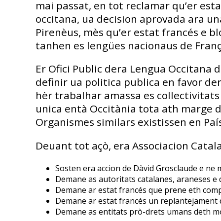
mai passat, en tot reclamar qu’er esta
occitana, ua decision aprovada ara u
Pirenèus, mès qu’er estat francés e 
tanhen es lengües nacionaus de Franç
Er Ofici Public dera Lengua Occitana 
definir ua politica publica en favor de
hèr trabalhar amassa es collectivitats 
unica entà Occitània tota ath marge d
Organismes similars existissen en Paí
Deuant tot açò, era Associacion Catal
Sosten era accion de Dàvid Grosclaude e ne m
Demane as autoritats catalanes, araneses e 
Demane ar estat francés que prene eth comp
Demane ar estat francés un replantejament de
Demane as entitats prò-drets umans deth mo