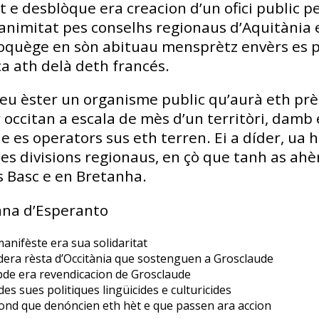
t e desblòque era creacion d’un ofici public p
nanimitat pes conselhs regionaus d’Aquitània
bloquège en sòn abituau mensprètz envèrs es p
a ath delà deth francés.
deu èster un organisme public qu’aurà eth pr
r occitan a escala de mès d’un territòri, damb
e es operators sus eth terren. Ei a díder, ua 
es divisions regionaus, en çò que tanh as ahè
s Basc e en Bretanha.
ana d’Esperanto
anifèste era sua solidaritat
dera rèsta d’Occitània que sostenguen a Grosclaude
de era revendicacion de Grosclaude
s sues politiques lingüicides e culturicides
nd que denóncien eth hèt e que passen ara accion