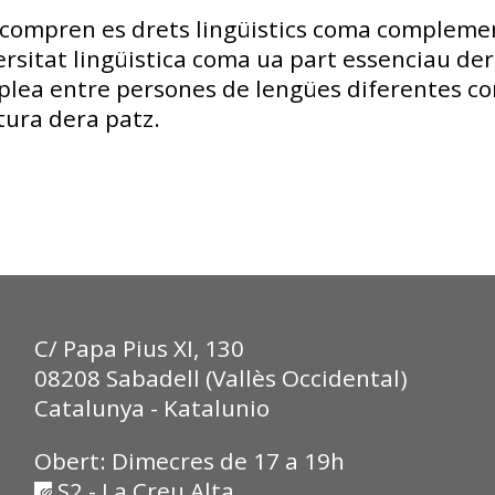
 compren es drets lingüistics coma compleme
rsitat lingüistica coma ua part essenciau der
 plea entre persones de lengües diferentes 
tura dera patz.
C/ Papa Pius XI, 130
08208 Sabadell (Vallès Occidental)
Catalunya - Katalunio
Obert: Dimecres de 17 a 19h
S2 - La Creu Alta