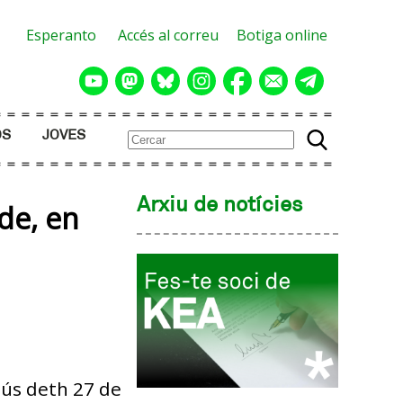
Esperanto
Accés al correu
Botiga online
OS
JOVES
Arxiu de notícies
de, en
ús deth 27 de