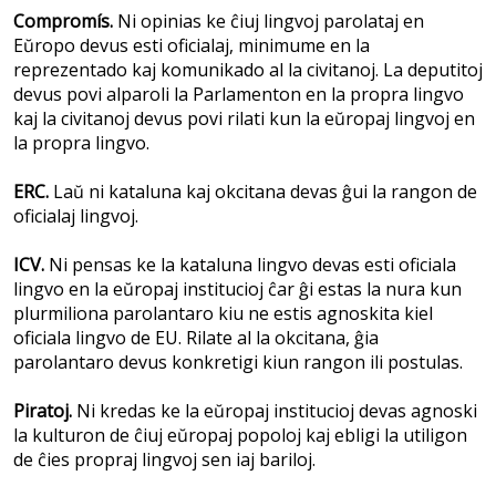
Compromís.
Ni opinias ke ĉiuj lingvoj parolataj en
Eŭropo devus esti oficialaj, minimume en la
reprezentado kaj komunikado al la civitanoj. La deputitoj
devus povi alparoli la Parlamenton en la propra lingvo
kaj la civitanoj devus povi rilati kun la eŭropaj lingvoj en
la propra lingvo.
ERC.
Laŭ ni kataluna kaj okcitana devas ĝui la rangon de
oficialaj lingvoj.
ICV.
Ni pensas ke la kataluna lingvo devas esti oficiala
lingvo en la eŭropaj institucioj ĉar ĝi estas la nura kun
plurmiliona parolantaro kiu ne estis agnoskita kiel
oficiala lingvo de EU. Rilate al la okcitana, ĝia
parolantaro devus konkretigi kiun rangon ili postulas.
Piratoj.
Ni kredas ke la eŭropaj institucioj devas agnoski
la kulturon de ĉiuj eŭropaj popoloj kaj ebligi la utiligon
de ĉies propraj lingvoj sen iaj bariloj.