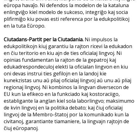
eŭropa havaĵo. Ni defendos la modelon de la kataluna
enlingviĝo kiel modelo de sukceso, integriĝo kaj socia
plifirmiĝo kiu povas esti referenca por la edukpolitikoj
en la tuta Eŭropo.
Ciutadans-Partit per la Ciutadania.
Ni impulsos la
edukpolitikojn kiuj garantiu la rajton ricevi la edukadon
en ĉiu teritorio en kiu ajn de ties oficialaj lingvoj. Ni
opinias fundamentan la rajton de la gepatroj kaj
edukadrespondeculoj elekti la oficialan lingvon en kiu
oni devas instrui ties gefilojn en la landoj kie
kunekzistas unu aŭ pliaj oficialaj lingvoj aŭ unu aŭ pliaj
regionaj lingvoj. Ni kombinos la lingvan diversecon de
EU kun la efikeco en la funkciado kaj kostoraciigo,
establigante la anglan kiel sola laborlingvo; maksimumo
de kvin lingvoj en la politika debato; kaj ĉiuj oficialaj
lingvoj de la Membro-ŝtatoj por la komunikado kun la
civitanoj, garantiante tiamaniere, la lingvajn rajtojn de
ĉiuj eŭropanoj.