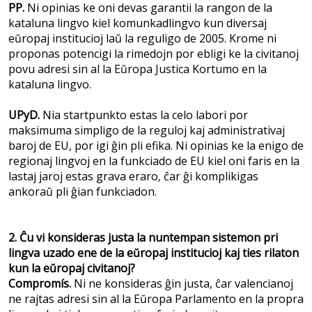
PP.
Ni opinias ke oni devas garantii la rangon de la
kataluna lingvo kiel komunkadlingvo kun diversaj
eŭropaj institucioj laŭ la reguligo de 2005. Krome ni
proponas potencigi la rimedojn por ebligi ke la civitanoj
povu adresi sin al la Eŭropa Justica Kortumo en la
kataluna lingvo.
UPyD.
Nia startpunkto estas la celo labori por
maksimuma simpligo de la reguloj kaj administrativaj
baroj de EU, por igi ĝin pli efika. Ni opinias ke la enigo de
regionaj lingvoj en la funkciado de EU kiel oni faris en la
lastaj jaroj estas grava eraro, ĉar ĝi komplikigas
ankoraŭ pli ĝian funkciadon.
2. Ĉu vi konsideras justa la nuntempan sistemon pri
lingva uzado ene de la eŭropaj institucioj kaj ties rilaton
kun la eŭropaj civitanoj?
Compromís.
Ni ne konsideras ĝin justa, ĉar valencianoj
ne rajtas adresi sin al la Eŭropa Parlamento en la propra