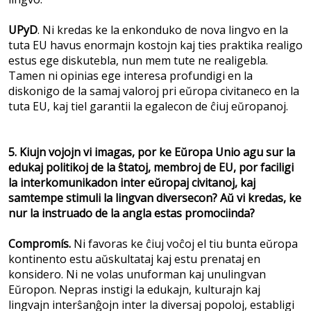
UPyD
. Ni kredas ke la enkonduko de nova lingvo en la
tuta EU havus enormajn kostojn kaj ties praktika realigo
estus ege diskutebla, nun mem tute ne realigebla.
Tamen ni opinias ege interesa profundigi en la
diskonigo de la samaj valoroj pri eŭropa civitaneco en la
tuta EU, kaj tiel garantii la egalecon de ĉiuj eŭropanoj.
5. Kiujn vojojn vi imagas, por ke Eŭropa Unio agu sur la
edukaj politikoj de la ŝtatoj, membroj de EU, por faciligi
la interkomunikadon inter eŭropaj civitanoj, kaj
samtempe stimuli la lingvan diversecon? Aŭ vi kredas, ke
nur la instruado de la angla estas promociinda?
Compromís.
Ni favoras ke ĉiuj voĉoj el tiu bunta eŭropa
kontinento estu aŭskultataj kaj estu prenataj en
konsidero. Ni ne volas unuforman kaj unulingvan
Eŭropon. Nepras instigi la edukajn, kulturajn kaj
lingvajn interŝanĝojn inter la diversaj popoloj, establigi