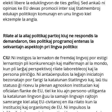
elekti libere la eduklingvon de ties gefiloj. Sed ankaŭ ni
opinias ke EU devas promocii inter siaj ŝtatmembroj
edukajn politikojn komunajn en unu lingvo kiel
ekzemple la angla.
Rilate al la aliaj politikaj partioj kiuj ne respondis la
demandaron, ties politikaj programoj entenas la
sekvantajn aspektojn pri lingva politiko:
CiU:
Ni instigos la lernadon de fremdaj lingvoj por estigi
lernantojn pli konkurencajn kaj malfermajn al la mondo,
kun pli larĝaj perspektivoj rilate laboreblecoj kaj la
persona pliriĉiĝo. Ni antaŭenpuŝos la leĝajn iniciatojn
bezonatajn por farigi la katalunan ŝtatlingvo kaj, laŭ tiu
statuso ĝi ricevu la plenan agnoskon institucian kaj
oficialan flanke de EU, tiel ke kiu ajn persono utiliganta
la katalunan lingvon ĝuu la samajn lingvajn rajtojn
samrange kiel aliaj EU-civitanoj en ilia rilato kun la
institucioj kaj organismoj de EU. Ni impulsos la