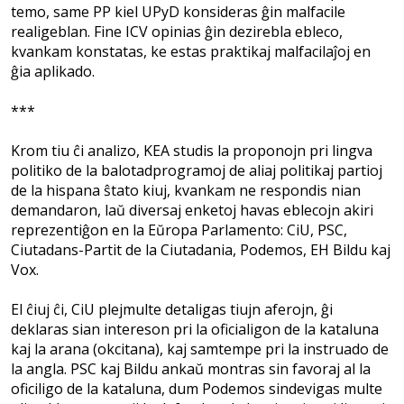
temo, same PP kiel UPyD konsideras ĝin malfacile
realigeblan. Fine ICV opinias ĝin dezirebla ebleco,
kvankam konstatas, ke estas praktikaj malfacilaĵoj en
ĝia aplikado.
***
Krom tiu ĉi analizo, KEA studis la proponojn pri lingva
politiko de la balotadprogramoj de aliaj politikaj partioj
de la hispana ŝtato kiuj, kvankam ne respondis nian
demandaron, laŭ diversaj enketoj havas eblecojn akiri
reprezentiĝon en la Eŭropa Parlamento: CiU, PSC,
Ciutadans-Partit de la Ciutadania, Podemos, EH Bildu kaj
Vox.
El ĉiuj ĉi, CiU plejmulte detaligas tiujn aferojn, ĝi
deklaras sian intereson pri la oficialigon de la kataluna
kaj la arana (okcitana), kaj samtempe pri la instruado de
la angla. PSC kaj Bildu ankaŭ montras sin favoraj al la
oficiligo de la kataluna, dum Podemos sindevigas multe