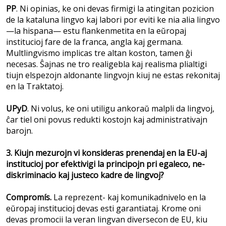
PP
. Ni opinias, ke oni devas firmigi la atingitan pozicion
de la kataluna lingvo kaj labori por eviti ke nia alia lingvo
—la hispana— estu flankenmetita en la eŭropaj
institucioj fare de la franca, angla kaj germana.
Multlingvismo implicas tre altan koston, tamen ĝi
necesas. Ŝajnas ne tro realigebla kaj realisma plialtigi
tiujn elspezojn aldonante lingvojn kiuj ne estas rekonitaj
en la Traktatoj.
UPyD
. Ni volus, ke oni utiligu ankoraŭ malpli da lingvoj,
ĉar tiel oni povus redukti kostojn kaj administrativajn
barojn.
3. Kiujn mezurojn vi konsideras prenendaj en la EU-aj
institucioj por efektivigi la principojn pri egaleco, ne-
diskriminacio kaj justeco kadre de lingvoj?
Compromís.
La reprezent- kaj komunikadnivelo en la
eŭropaj institucioj devas esti garantiataj. Krome oni
devas promocii la veran lingvan diversecon de EU, kiu