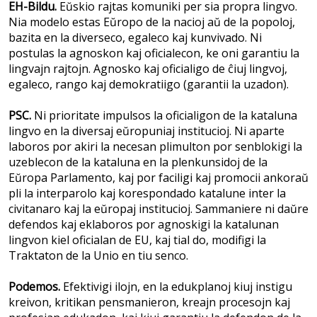
EH-Bildu.
Eŭskio rajtas komuniki per sia propra lingvo.
Nia modelo estas Eŭropo de la nacioj aŭ de la popoloj,
bazita en la diverseco, egaleco kaj kunvivado. Ni
postulas la agnoskon kaj oficialecon, ke oni garantiu la
lingvajn rajtojn. Agnosko kaj oficialigo de ĉiuj lingvoj,
egaleco, rango kaj demokratiigo (garantii la uzadon).
PSC.
Ni prioritate impulsos la oficialigon de la kataluna
lingvo en la diversaj eŭropuniaj institucioj. Ni aparte
laboros por akiri la necesan plimulton por senblokigi la
uzeblecon de la kataluna en la plenkunsidoj de la
Eŭropa Parlamento, kaj por faciligi kaj promocii ankoraŭ
pli la interparolo kaj korespondado katalune inter la
civitanaro kaj la eŭropaj institucioj. Sammaniere ni daŭre
defendos kaj eklaboros por agnoskigi la katalunan
lingvon kiel oficialan de EU, kaj tial do, modifigi la
Traktaton de la Unio en tiu senco.
Podemos.
Efektivigi ilojn, en la edukplanoj kiuj instigu
kreivon, kritikan pensmanieron, kreajn procesojn kaj