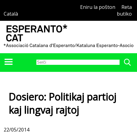
Eniru la poŝton
Reta
Català
butiko
Dosiero: Politikaj partioj
kaj lingvaj rajtoj
22/05/2014