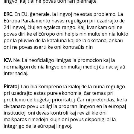
lingvo, kaj tial ne povas tion fari plenrajte.
ERC
. En EU, ĝenerale, la lingvoj ne estas problemo. La
Eŭropa Paralamento havas reguligon pri uzadrajto de
24 lingvoj, ĉiuj en egaleca rango. Kaj, kvankam oni ne
povas diri ke el Eŭropo oni helpis nin multe en nia lukto
por la pluvivo de la kataluna kaj de la okcitana, ankaŭ
oni ne povas aserti ke oni kontraŭis nin.
ICV
. Ne. La neoficialigo limigas la promocion kaj la
normaligon de nia lingvo en multaj medioj ĉu naciaj aŭ
internaciaj.
Piratoj
. Laŭ nia kompreno la kialoj de la nuna reguligo
pri uzadrajto estas pure ekonomia, ĉar temas pri
problemo de buĝetaj prioritatoj. Ĉar ni pretendas, ke la
civitanaro povu utiligi la propran lingvon en la eŭropaj
institucioj, oni devas kontroli kaj revizii kie oni
malŝparas rimedojn kiujn oni povus disponigi al la
integrigo de la eŭropaj lingvoj.