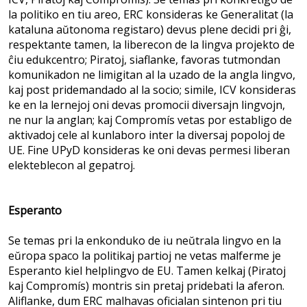
la politiko en tiu areo, ERC konsideras ke Generalitat (la
kataluna aŭtonoma registaro) devus plene decidi pri ĝi,
respektante tamen, la liberecon de la lingva projekto de
ĉiu edukcentro; Piratoj, siaflanke, favoras tutmondan
komunikadon ne limigitan al la uzado de la angla lingvo,
kaj post pridemandado al la socio; simile, ICV konsideras
ke en la lernejoj oni devas promocii diversajn lingvojn,
ne nur la anglan; kaj Compromís vetas por establigo de
aktivadoj cele al kunlaboro inter la diversaj popoloj de
UE. Fine UPyD konsideras ke oni devas permesi liberan
elekteblecon al gepatroj.
Esperanto
Se temas pri la enkonduko de iu neŭtrala lingvo en la
eŭropa spaco la politikaj partioj ne vetas malferme je
Esperanto kiel helplingvo de EU. Tamen kelkaj (Piratoj
kaj Compromís) montris sin pretaj pridebati la aferon.
Aliflanke, dum ERC malhavas oficialan sintenon pri tiu