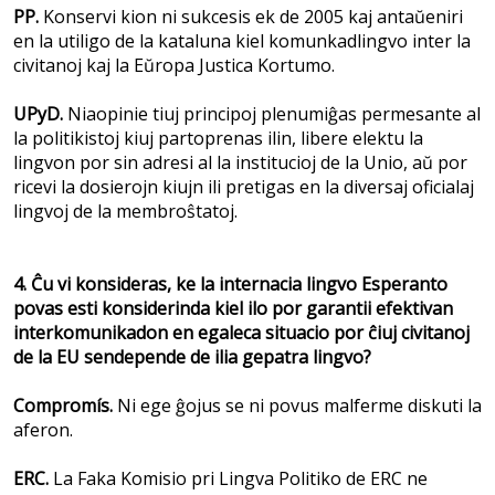
PP.
Konservi kion ni sukcesis ek de 2005 kaj antaŭeniri
en la utiligo de la kataluna kiel komunkadlingvo inter la
civitanoj kaj la Eŭropa Justica Kortumo.
UPyD.
Niaopinie tiuj principoj plenumiĝas permesante al
la politikistoj kiuj partoprenas ilin, libere elektu la
lingvon por sin adresi al la institucioj de la Unio, aŭ por
ricevi la dosierojn kiujn ili pretigas en la diversaj oficialaj
lingvoj de la membroŝtatoj.
4. Ĉu vi konsideras, ke la internacia lingvo Esperanto
povas esti konsiderinda kiel ilo por garantii efektivan
interkomunikadon en egaleca situacio por ĉiuj civitanoj
de la EU sendepende de ilia gepatra lingvo?
Compromís.
Ni ege ĝojus se ni povus malferme diskuti la
aferon.
ERC.
La Faka Komisio pri Lingva Politiko de ERC ne