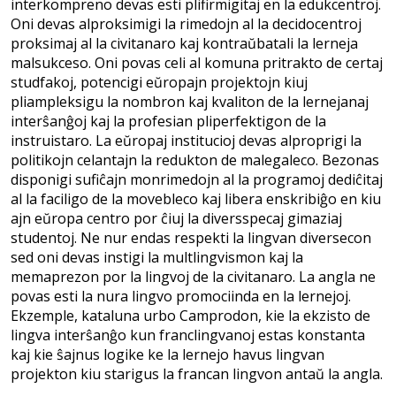
interkompreno devas esti plifirmigitaj en la edukcentroj.
Oni devas alproksimigi la rimedojn al la decidocentroj
proksimaj al la civitanaro kaj kontraŭbatali la lerneja
malsukceso. Oni povas celi al komuna pritrakto de certaj
studfakoj, potencigi eŭropajn projektojn kiuj
pliampleksigu la nombron kaj kvaliton de la lernejanaj
interŝanĝoj kaj la profesian pliperfektigon de la
instruistaro. La eŭropaj institucioj devas alproprigi la
politikojn celantajn la redukton de malegaleco. Bezonas
disponigi sufiĉajn monrimedojn al la programoj dediĉitaj
al la faciligo de la movebleco kaj libera enskribiĝo en kiu
ajn eŭropa centro por ĉiuj la diversspecaj gimaziaj
studentoj. Ne nur endas respekti la lingvan diversecon
sed oni devas instigi la multlingvismon kaj la
memaprezon por la lingvoj de la civitanaro. La angla ne
povas esti la nura lingvo promociinda en la lernejoj.
Ekzemple, kataluna urbo Camprodon, kie la ekzisto de
lingva interŝanĝo kun franclingvanoj estas konstanta
kaj kie ŝajnus logike ke la lernejo havus lingvan
projekton kiu starigus la francan lingvon antaŭ la angla.