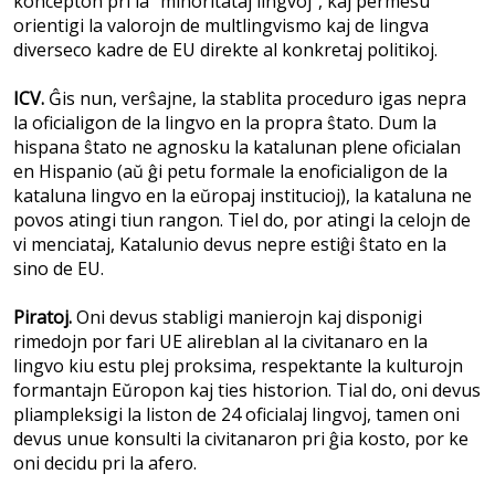
koncepton pri la “minoritataj lingvoj”, kaj permesu
orientigi la valorojn de multlingvismo kaj de lingva
diverseco kadre de EU direkte al konkretaj politikoj.
ICV.
Ĝis nun, verŝajne, la stablita proceduro igas nepra
la oficialigon de la lingvo en la propra ŝtato. Dum la
hispana ŝtato ne agnosku la katalunan plene oficialan
en Hispanio (aŭ ĝi petu formale la enoficialigon de la
kataluna lingvo en la eŭropaj institucioj), la kataluna ne
povos atingi tiun rangon. Tiel do, por atingi la celojn de
vi menciataj, Katalunio devus nepre estiĝi ŝtato en la
sino de EU.
Piratoj.
Oni devus stabligi manierojn kaj disponigi
rimedojn por fari UE alireblan al la civitanaro en la
lingvo kiu estu plej proksima, respektante la kulturojn
formantajn Eŭropon kaj ties historion. Tial do, oni devus
pliampleksigi la liston de 24 oficialaj lingvoj, tamen oni
devus unue konsulti la civitanaron pri ĝia kosto, por ke
oni decidu pri la afero.