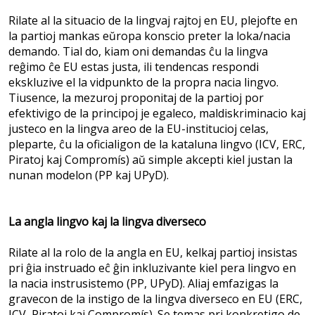
Rilate al la situacio de la lingvaj rajtoj en EU, plejofte en
la partioj mankas eŭropa konscio preter la loka/nacia
demando. Tial do, kiam oni demandas ĉu la lingva
reĝimo ĉe EU estas justa, ili tendencas respondi
ekskluzive el la vidpunkto de la propra nacia lingvo.
Tiusence, la mezuroj proponitaj de la partioj por
efektivigo de la principoj je egaleco, maldiskriminacio kaj
justeco en la lingva areo de la EU-institucioj celas,
pleparte, ĉu la oficialigon de la kataluna lingvo (ICV, ERC,
Piratoj kaj Compromís) aŭ simple akcepti kiel justan la
nunan modelon (PP kaj UPyD).
La angla lingvo kaj la lingva diverseco
Rilate al la rolo de la angla en EU, kelkaj partioj insistas
pri ĝia instruado eĉ ĝin inkluzivante kiel pera lingvo en
la nacia instrusistemo (PP, UPyD). Aliaj emfazigas la
gravecon de la instigo de la lingva diverseco en EU (ERC,
ICV, Piratoj kaj Compromís). Se temas pri konkretigo de