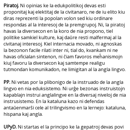
Piratoj.
Ni opinias ke la edukpolitikoj devas esti
proponitaj kaj elektitaj de la civitanaro, ne de iu elito kiu
diras reprezenti la popolan volon sed kiu ordinare
respondas al la interesoj de la premgrupoj. Ni, la piratoj
havas la diversecon en la koro de nia propono, tiel
politike samkiel kulture, kaj daŭre resti malfermaj al la
civitanaj interesoj. Kiel internacia movado, ni agnoskas
la bezonon facile rilati inter ni, tial do, kvankam ni ne
havas oficialan sintenon, ni ĉiam favoros meĥanismojn
kiuj favoru la diversecon kaj samtempe realigu
tutmondan komunikadon, ne limigitan al la angla lingvo.
PP.
Ni vetas por la plibonigo de la instruado de la angla
lingvo en nia eduksistemo. Ni urĝe bezonas instruistojn
kapablajn instrui anglalingve en la diversaj niveloj de nia
instrusistemo. En la kataluna kazo ni defendas
antaŭenmarŝi cele al trilingvismo en la lernejo: kataluna,
hispana kaj angla.
UPyD.
Ni startas el la principo ke la gepatroj devas povi