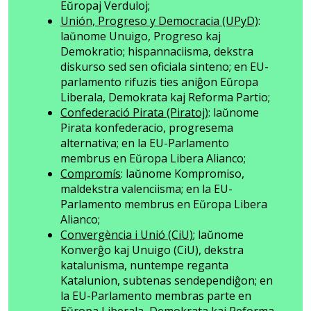
Eŭropaj Verduloj;
Unión, Progreso y Democracia (UPyD)
:
laŭnome Unuigo, Progreso kaj
Demokratio; hispannaciisma, dekstra
diskurso sed sen oficiala sinteno; en EU-
parlamento rifuzis ties aniĝon Eŭropa
Liberala, Demokrata kaj Reforma Partio;
Confederació Pirata (Piratoj)
: laŭnome
Pirata konfederacio, progresema
alternativa; en la EU-Parlamento
membrus en Eŭropa Libera Alianco;
Compromís
: laŭnome Kompromiso,
maldekstra valenciisma; en la EU-
Parlamento membrus en Eŭropa Libera
Alianco;
Convergència i Unió (CiU)
; laŭnome
Konverĝo kaj Unuigo (CiU), dekstra
katalunisma, nuntempe reganta
Katalunion, subtenas sendependiĝon; en
la EU-Parlamento membras parte en
Eŭropa Liberala, Demokrata kaj Reforma