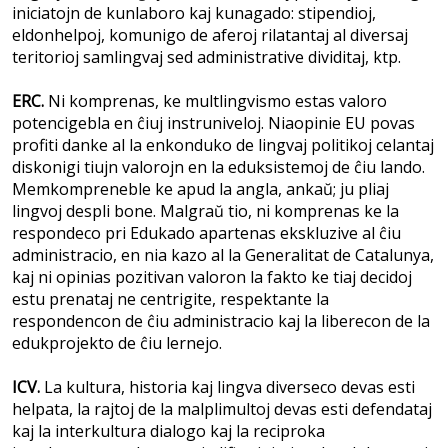
iniciatojn de kunlaboro kaj kunagado: stipendioj,
eldonhelpoj, komunigo de aferoj rilatantaj al diversaj
teritorioj samlingvaj sed administrative dividitaj, ktp.
ERC.
Ni komprenas, ke multlingvismo estas valoro
potencigebla en ĉiuj instruniveloj. Niaopinie EU povas
profiti danke al la enkonduko de lingvaj politikoj celantaj
diskonigi tiujn valorojn en la eduksistemoj de ĉiu lando.
Memkompreneble ke apud la angla, ankaŭ; ju pliaj
lingvoj despli bone. Malgraŭ tio, ni komprenas ke la
respondeco pri Edukado apartenas ekskluzive al ĉiu
administracio, en nia kazo al la Generalitat de Catalunya,
kaj ni opinias pozitivan valoron la fakto ke tiaj decidoj
estu prenataj ne centrigite, respektante la
respondencon de ĉiu administracio kaj la liberecon de la
edukprojekto de ĉiu lernejo.
ICV.
La kultura, historia kaj lingva diverseco devas esti
helpata, la rajtoj de la malplimultoj devas esti defendataj
kaj la interkultura dialogo kaj la reciproka