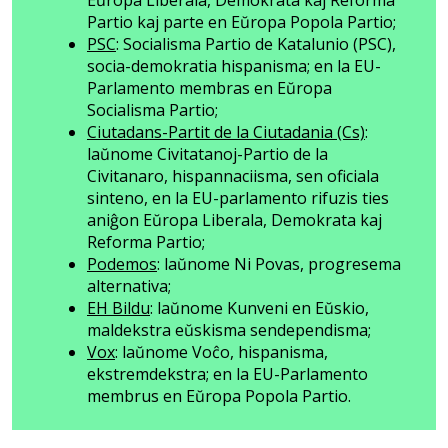
Partio kaj parte en Eŭropa Popola Partio;
PSC
: Socialisma Partio de Katalunio (PSC),
socia-demokratia hispanisma; en la EU-
Parlamento membras en Eŭropa
Socialisma Partio;
Ciutadans-Partit de la Ciutadania (Cs)
:
laŭnome Civitatanoj-Partio de la
Civitanaro, hispannaciisma, sen oficiala
sinteno, en la EU-parlamento rifuzis ties
aniĝon Eŭropa Liberala, Demokrata kaj
Reforma Partio;
Podemos
: laŭnome Ni Povas, progresema
alternativa;
EH Bildu
: laŭnome Kunveni en Eŭskio,
maldekstra eŭskisma sendependisma;
Vox
: laŭnome Voĉo, hispanisma,
ekstremdekstra; en la EU-Parlamento
membrus en Eŭropa Popola Partio.