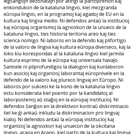
leĝŝanĝojn bezonatajn por atingi la partoprenon kaj
enkondukon de la kataluna lingvo, kiel mezgranda
eŭropa lingvo, en la programoj kaj agadoj de EU en la
kultura kaj lingva medio. Ni defendos antaŭ la institucioj
kaj eŭropaj organismoj la agnoskon de la unueco de la
kataluna lingvo, ties historia teritoria areo kaj ties
scienca nomigo. Ni laboros en la defendo kaj plifortigo
de la valoro de lingva kaj kultura eŭropa diverseco, kaj la
loko kiu korespondas al la kataluna lingvo kiel jarmila
kultura esprimo de la eŭropa kaj universala havaĵo.
Samcele ni pliprofundigos la dialogon kaj kunlaboron
kun asocioj kaj organizoj laborantaj eŭropnivele en la
defendo de la valoro kaj plureco lingvaj en Eŭropo. Ni
laboros por sukcesi ke la kono de la kataluna lingvo
estu konsiderata kiel poento por la kandidatoj al
laborpostenoj aŭ staĝoj en la eŭropaj institucioj. Ni
defendos ŝanĝon en la direktivon kontraŭ diskriminacio
tiel ke ĝi ankaŭ inkludu la diskriminacion pro lingvaj
kialoj. Ni defendos antaŭ la eŭropaj institucioj kaj
organizoj la agnoskon kaj unuecon de la okcitana
lingvo, arana en Arano, kiel parto de la kultura kaj lingva