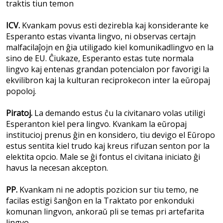
traktis tiun temon
ICV.
Kvankam povus esti dezirebla kaj konsiderante ke
Esperanto estas vivanta lingvo, ni observas certajn
malfacilaĵojn en ĝia utiligado kiel komunikadlingvo en la
sino de EU. Ĉiukaze, Esperanto estas tute normala
lingvo kaj entenas grandan potencialon por favorigi la
ekvilibron kaj la kulturan reciprokecon inter la eŭropaj
popoloj.
Piratoj.
La demando estus ĉu la civitanaro volas utiligi
Esperanton kiel pera lingvo. Kvankam la eŭropaj
institucioj prenus ĝin en konsidero, tiu devigo el Eŭropo
estus sentita kiel trudo kaj kreus rifuzan senton por la
elektita opcio. Male se ĝi fontus el civitana iniciato ĝi
havus la necesan akcepton.
PP.
Kvankam ni ne adoptis pozicion sur tiu temo, ne
facilas estigi ŝanĝon en la Traktato por enkonduki
komunan lingvon, ankoraŭ pli se temas pri artefarita
lingvo.