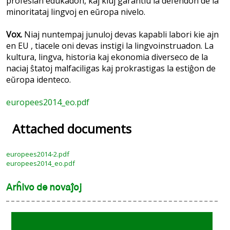
profesian edukadon, kaj kiuj garantiu la defendon de la
minoritataj lingvoj en eŭropa nivelo.
Vox.
Niaj nuntempaj junuloj devas kapabli labori kie ajn
en EU , tiacele oni devas instigi la lingvoinstruadon. La
kultura, lingva, historia kaj ekonomia diverseco de la
naciaj ŝtatoj malfaciligas kaj prokrastigas la estiĝon de
eŭropa identeco.
europees2014_eo.pdf
Attached documents
europees2014-2.pdf
europees2014_eo.pdf
Arĥivo de novaĵoj