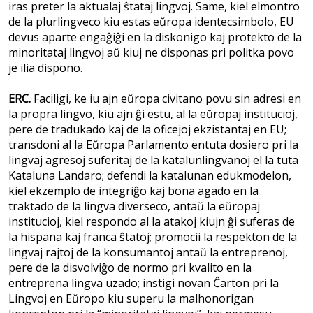
iras preter la aktualaj ŝtataj lingvoj. Same, kiel elmontro
de la plurlingveco kiu estas eŭropa identecsimbolo, EU
devus aparte engaĝiĝi en la diskonigo kaj protekto de la
minoritataj lingvoj aŭ kiuj ne disponas pri politka povo
je ilia dispono.
ERC.
Faciligi, ke iu ajn eŭropa civitano povu sin adresi en
la propra lingvo, kiu ajn ĝi estu, al la eŭropaj institucioj,
pere de tradukado kaj de la oficejoj ekzistantaj en EU;
transdoni al la Eŭropa Parlamento entuta dosiero pri la
lingvaj agresoj suferitaj de la katalunlingvanoj el la tuta
Kataluna Landaro; defendi la katalunan edukmodelon,
kiel ekzemplo de integriĝo kaj bona agado en la
traktado de la lingva diverseco, antaŭ la eŭropaj
institucioj, kiel respondo al la atakoj kiujn ĝi suferas de
la hispana kaj franca ŝtatoj; promocii la respekton de la
lingvaj rajtoj de la konsumantoj antaŭ la entreprenoj,
pere de la disvolviĝo de normo pri kvalito en la
entreprena lingva uzado; instigi novan Ĉarton pri la
Lingvoj en Eŭropo kiu superu la malhonorigan