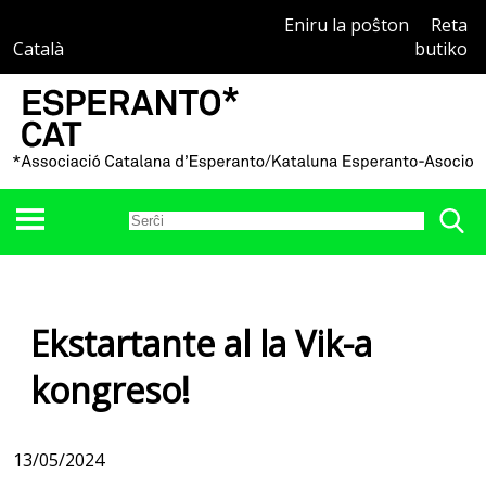
Eniru la poŝton
Reta
Català
butiko
Ekstartante al la Vik-a
kongreso!
13/05/2024