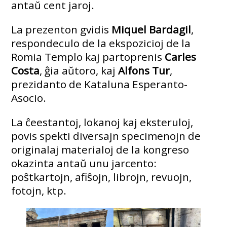
antaŭ cent jaroj.
La prezenton gvidis
Miquel Bardagil
,
respondeculo de la ekspozicioj de la
Romia Templo kaj partoprenis
Carles
Costa
, ĝia aŭtoro, kaj
Alfons Tur
,
prezidanto de Kataluna Esperanto-
Asocio.
La ĉeestantoj, lokanoj kaj eksteruloj,
povis spekti diversajn specimenojn de
originalaj materialoj de la kongreso
okazinta antaŭ unu jarcento:
poŝtkartojn, afiŝojn, librojn, revuojn,
fotojn, ktp.