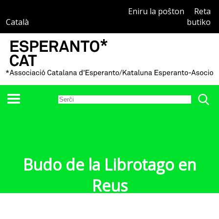
Eniru la poŝton
Reta
Català
butiko
Budo de la Librotago en
Reus