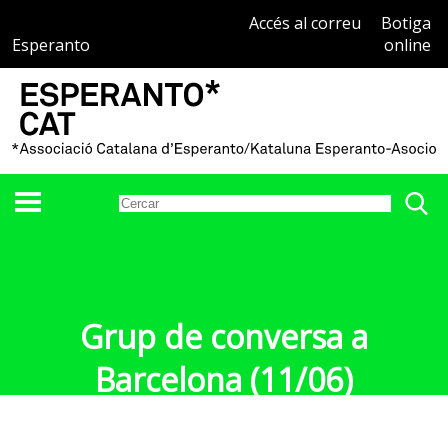
Accés al correu
Botiga
Esperanto
online
Grup de conversa a
Barcelona (11/06)